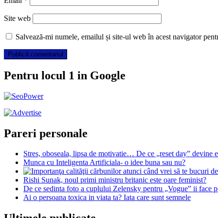
Email
*
Site web
Salvează-mi numele, emailul și site-ul web în acest navigator pent
Pentru locul 1 in Google
Pareri personale
Stres, oboseala, lipsa de motivatie… De ce „reset day” devine e
Munca cu Inteligenta Artificiala- o idee buna sau nu?
Rishi Sunak, noul primi ministru britanic este oare feminist?
De ce sedinta foto a cuplului Zelensky pentru „Vogue” ii face 
Ai o persoana toxica in viata ta? Iata care sunt semnele