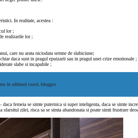
ici. In realitate, acestea :
ul lor ;
 realizarile lor ;
nui, care nu arata niciodata semne de slabiciune;
chiar daca sunt in pragul epuizarii sau in pragul unei crize emotionale ;
derate slabe si incapabile ;
 nu in ultimul rand, blogger
 daca femeia se simte puternica si super inteligenta, daca se simte incre
 sfarsitul zilei, risca sa se simta abandonata si poate simti frustrare deo