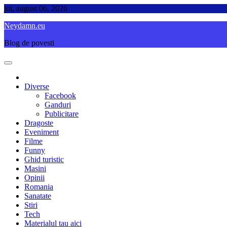
Skip
joi, august 06, 2026
to
Neydamn.eu
content
Blog de povesti
Diverse
Facebook
Ganduri
Publicitare
Dragoste
Eveniment
Filme
Funny
Ghid turistic
Masini
Opinii
Romania
Sanatate
Stiri
Tech
Materialul tau aici