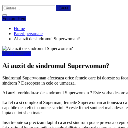
Caută
după:
You are Here
Home
Pareri personale
Ai auzit de sindromul Superwoman?
Pareri personale
Ai auzit de sindromul Superwoman?
Sindromul Superwoman afecteaza orice femeie care isi doreste sa faca t
sindrom ? Descopera in cele ce urmeaza.
Ai auzit vorbindu-se de sindromul Superwoman ? Este vorba despre ace
La fel ca si complexul Superman, femeile Superwoman actioneaza ca si c
capabile de a efectua unele sarcini. Aceste femei sunt cel mai adesea e
lupta cu tot si cu toate.
Insa trebuie sa precizam faptul ca acest sindrom poate provoca o epuiz
fata, primul lucru resimtit este culpabilitatea, oboseala cronica si gandu