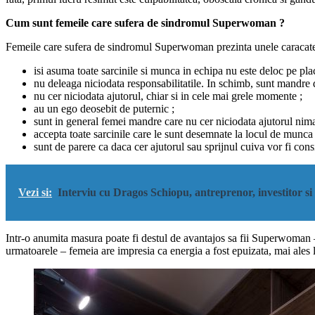
Cum sunt femeile care sufera de sindromul Superwoman ?
Femeile care sufera de sindromul Superwoman prezinta unele caracaterist
isi asuma toate sarcinile si munca in echipa nu este deloc pe plac
nu deleaga niciodata responsabilitatile. In schimb, sunt mandre de
nu cer niciodata ajutorul, chiar si in cele mai grele momente ;
au un ego deosebit de puternic ;
sunt in general femei mandre care nu cer niciodata ajutorul nima
accepta toate sarcinile care le sunt desemnate la locul de munca 
sunt de parere ca daca cer ajutorul sau sprijnul cuiva vor fi consi
Vezi si:
Interviu cu Dragos Schiopu, antreprenor, investitor si
Intr-o anumita masura poate fi destul de avantajos sa fii Superwoman –
urmatoarele – femeia are impresia ca energia a fost epuizata, mai ales la