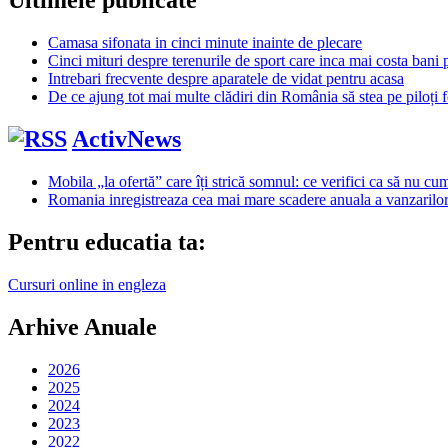
Ultimele publicate
Camasa sifonata in cinci minute inainte de plecare
Cinci mituri despre terenurile de sport care inca mai costa bani p
Intrebari frecvente despre aparatele de vidat pentru acasa
De ce ajung tot mai multe clădiri din România să stea pe piloți f
ActivNews
Mobila „la ofertă” care îți strică somnul: ce verifici ca să nu cu
Romania inregistreaza cea mai mare scadere anuala a vanzaril
Pentru educatia ta:
Cursuri online in engleza
Arhive Anuale
2026
2025
2024
2023
2022