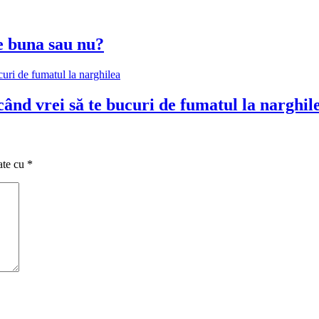
ee buna sau nu?
când vrei să te bucuri de fumatul la narghil
ate cu
*