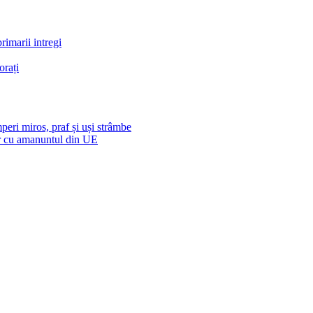
rimarii intregi
orați
mperi miros, praf și uși strâmbe
or cu amanuntul din UE