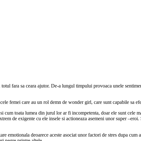
otul fara sa ceara ajutor. De-a lungul timpului provoaca unele sentimen
le femei care au un rol demn de wonder girl, care sunt capabile sa efe
um toata lumea din jurul lor ar fi incompetenta, doar ele sunt cele mai
xtrem de exigente cu ele insele si actioneaza asemeni unor super –eroi. Su
are emotionala deoarece aceste asociat unor factori de stres dupa cum a
ri negre printre altele.