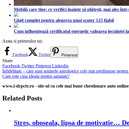
Mobilă care ține: ce verifici înainte să plătești, mai ales în
Ghid complet pentru alegerea unui scuter 125 fiabil
Cum influențează certificatul energetic valoarea locuinței l
Arata si prietenilor tai:
Facebook
Twitter
Pinterest
Share
Facebook
Twitter
Pinterest
Linkedin
Navigare
Infidelitate – care sunt semnele astrologice cele mai predispuse pentru 
Care este cina ideala pentru sanatate?
în
www.i-drpciv.ro - site-ul cu cele mai bune chestionare auto online.
articole
Related Posts
Stres, oboseala, lipsa de motivatie… De