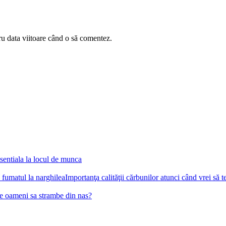
ru data viitoare când o să comentez.
sentiala la locul de munca
Importanţa calităţii cărbunilor atunci când vrei să 
pe oameni sa strambe din nas?