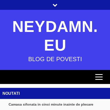
Skip
to
content
NEYDAMN.
EU
BLOG DE POVESTI
NOUTATI
Camasa sifonata in cinci minute inainte de plecare