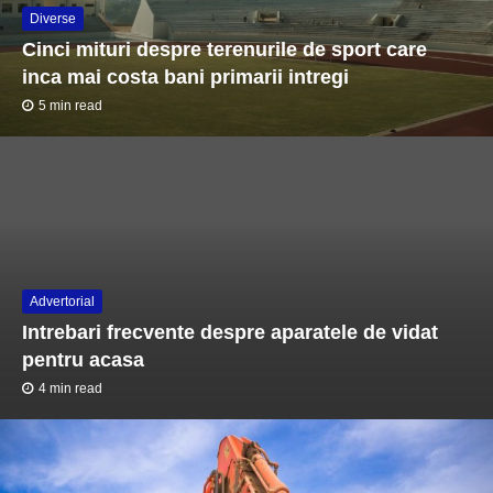
Diverse
Întreținerea gazonului hibrid: ce trebuie făcut și de
Cinci mituri despre terenurile de sport care
inca mai costa bani primarii intregi
ce nu se descurcă singur
5 min read
Vitamina D și deficitul de vitamine: ce arată
analizele și când le faci
Trombofilia și tulburările de coagulare: când merită
investigate
Advertorial
Micul dejun la care nu renunț, chiar și în diminețile
Intrebari frecvente despre aparatele de vidat
pentru acasa
aglomerate
4 min read