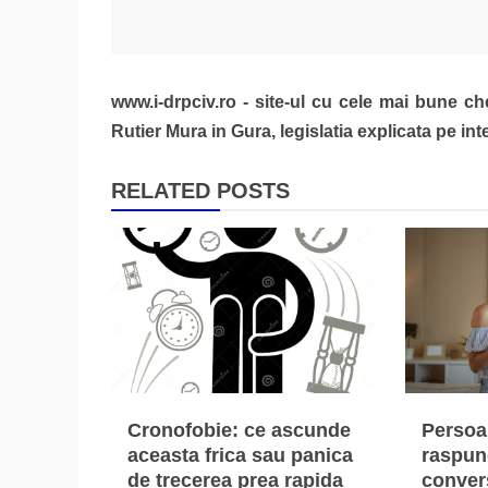
în
articole
www.i-drpciv.ro - site-ul cu cele mai bune ch
Rutier Mura in Gura, legislatia explicata pe inte
RELATED POSTS
Cronofobie: ce ascunde
Persoa
aceasta frica sau panica
raspun
de trecerea prea rapida
convers