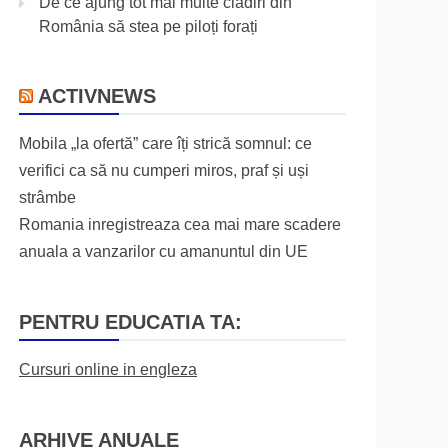
De ce ajung tot mai multe clădiri din
România să stea pe piloți forați
ACTIVNEWS
Mobila „la ofertă” care îți strică somnul: ce
verifici ca să nu cumperi miros, praf și uși
strâmbe
Romania inregistreaza cea mai mare scadere
anuala a vanzarilor cu amanuntul din UE
PENTRU EDUCATIA TA:
Cursuri online in engleza
ARHIVE ANUALE