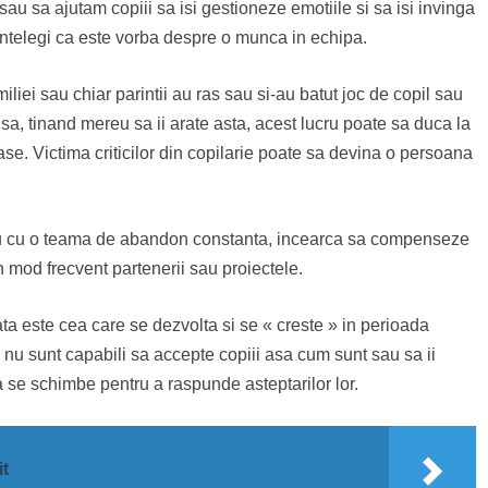
sau sa ajutam copiii sa isi gestioneze emotiile si sa isi invinga
a intelegi ca este vorba despre o munca in echipa.
liei sau chiar parintii au ras sau si-au batut joc de copil sau
 sa, tinand mereu sa ii arate asta, acest lucru poate sa duca la
ase. Victima criticilor din copilarie poate sa devina o persoana
u cu o teama de abandon constanta, incearca sa compenseze
 mod frecvent partenerii sau proiectele.
ta este cea care se dezvolta si se « creste » in perioada
ii nu sunt capabili sa accepte copiii asa cum sunt sau sa ii
 se schimbe pentru a raspunde asteptarilor lor.
it