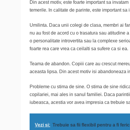
Din acest motiv, este foarte important sa invatam 
temerile. In calitate de parinte, este important s
Umilinta. Daca unii colegi de clasa, membri ai fami
nu au fost de acord cu o trasatura sau atitudine a
o personalitate introvertita sau la complexe serio
foarte rea care vrea ca ceilalti sa sufere ca si ea.
Teama de abandon. Copiii care au crescut mere
aceasta lipsa. Din acest motiv isi abandoneaza in
Probleme cu stima de sine. O stima de sine ridica
copilariei, mai ales in sanul familiei. Daca parint
iubeasca, acestia vor avea impresia ca trebuie sa
Vezi si:
Trebuie sa fii flexibil pentru a fi feric