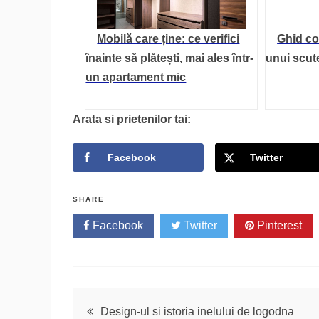
Mobilă care ține: ce verifici
Ghid co
înainte să plătești, mai ales într-
unui scute
un apartament mic
Arata si prietenilor tai:
Facebook
Twitter
SHARE
Facebook
Twitter
Pinterest
Navigare
Design-ul si istoria inelului de logodna