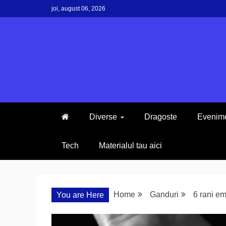
Skip
joi, august 06, 2026
to
content
Diverse
Dragoste
Evenim
Tech
Materialul tau aici
Home
Ganduri
6 rani em
You are Here