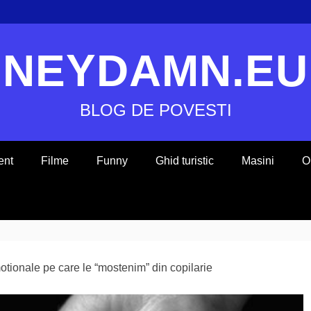
NEYDAMN.EU
BLOG DE POVESTI
ent
Filme
Funny
Ghid turistic
Masini
O
otionale pe care le “mostenim” din copilarie