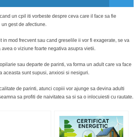
i cand un cpil iti vorbeste despre ceva care il face sa fie
u un gest de afectiune.
 in mod frecvent sau cand greselile ii vor fi exagerate, se va
 avea o viziune foarte negativa asupra vietii.
opilarie sau departe de parinti, va forma un adult care va face
za aceasta sunt supusi, anxiosi si nesiguri.
litate de parinti, atunci copiii vor ajunge sa devina adulti
seamna sa profiti de naivitatea sa si sa o inlocuiesti cu rautate.