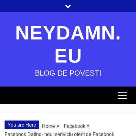
Skip
to
content
NEYDAMN.
EU
BLOG DE POVESTI
You are Here
Home
Facebook
Facebook Dating- noul seriviciu oferit de Facebook