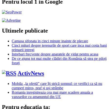
Pentru locul 1 in Google
Ultimele publicate
Camasa sifonata in cinci minute inainte de plecare
Cinci mituri despre terenurile de sport care inca mai costa bani
primarii intregi
Intrebari frecvente despre aparatele de vidat pentru acasa
De ce ajung tot mai multe clădiri din România să stea pe piloți
forați
ActivNews
Mobila „la ofertă” care îți strică somnul: ce verifici ca să nu
cumperi miros, praf și uși strâmbe
Romania inregistreaza cea mai mare scadere anuala a
vanzarilor cu amanuntul din UE
Pentru educatia ta: