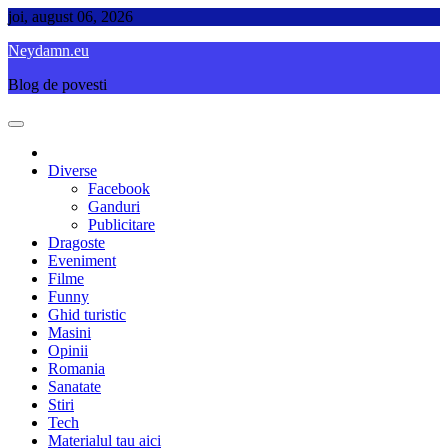
Skip
joi, august 06, 2026
to
Neydamn.eu
content
Blog de povesti
Diverse
Facebook
Ganduri
Publicitare
Dragoste
Eveniment
Filme
Funny
Ghid turistic
Masini
Opinii
Romania
Sanatate
Stiri
Tech
Materialul tau aici