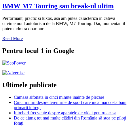
BMW M7 Touring sau break-ul ultim
Performant, practic si luxos, asa am putea caracteriza in cateva
cuvinte noul autoturism de la BMW, M7 Touring. Dar, momentan il
putem admira doar pur
Read More
Pentru locul 1 in Google
Ultimele publicate
Camasa sifonata in cinci minute inainte de plecare
Cinci mituri despre terenurile de sport care inca mai costa bani
primarii intregi
Intrebari frecvente despre aparatele de vidat pentru acasa
De ce ajung tot mai multe clădiri din România să stea pe piloți
forați