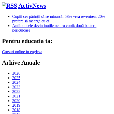
ActivNews
Copiii cer părinții să se întoarcă: 58% vrea revenirea, 20%
preferă să meargă cu ei!
Antibioticele devin inutile pentru copii: două bacterii
periculoase
Pentru educatia ta:
Cursuri online in engleza
Arhive Anuale
2026
2025
2024
2023
2022
2021
2020
2019
2018