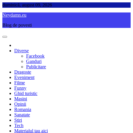
Skip
duminică, august 09, 2026
to
Neydamn.eu
content
Blog de povesti
Diverse
Facebook
Ganduri
Publicitare
Dragoste
Eveniment
Filme
Funny
Ghid turistic
Masini
Opinii
Romania
Sanatate
Stiri
Tech
Materialul tau aici