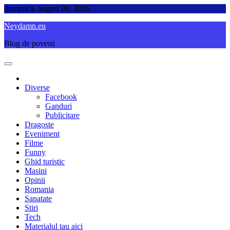
Skip
duminică, august 09, 2026
to
Neydamn.eu
content
Blog de povesti
Diverse
Facebook
Ganduri
Publicitare
Dragoste
Eveniment
Filme
Funny
Ghid turistic
Masini
Opinii
Romania
Sanatate
Stiri
Tech
Materialul tau aici