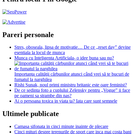
Pareri personale
Stres, oboseala, lipsa de motivatie… De ce „reset day” devine
esentiala la locul de munca
Munca cu Inteligenta Artificiala- o idee buna sau nu?
Importanţa calităţii cărbunilor atunci când vrei să te bucuri de
fumatul la narghilea
Rishi Sunak, noul primi ministru britanic este oare feminist?
De ce sedinta foto a cuplului Zelensky pentru „Vogue” ii face
pe oameni sa strambe din nas?
Ai o persoana toxica in viata ta? Iata care sunt semnele
Ultimele publicate
Camasa sifonata in cinci minute inainte de plecare
Cinci mituri despre terenurile de sport care inca mai costa bani