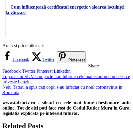
Cum influențează certificatul energetic valoarea locuinței
la vânzare
Arata si prietenilor tai:
Facebook
Twitter
Pinterest
Share
Facebook
Twitter
Pinterest
Linkedin
Navigare
Top masini SUV compacte non hibride cele mai econome in ceea ce
priveste benzina
în
Nelu Tataru a spus cati copii s-au infectat cu noul coronavirus in
articole
Romania
www.i-drpciv.ro - site-ul cu cele mai bune chestionare auto
online. Tot de aici poti face rost de Codul Rutier Mura in Gura,
legislatia explicata pe intelesul tuturor.
Related Posts