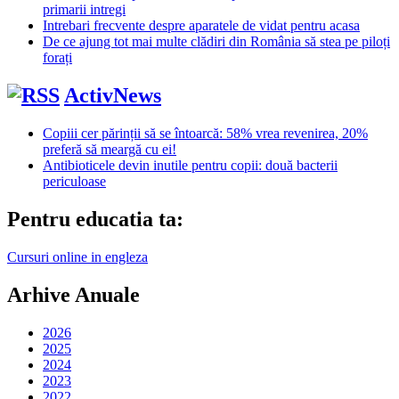
primarii intregi
Intrebari frecvente despre aparatele de vidat pentru acasa
De ce ajung tot mai multe clădiri din România să stea pe piloți
forați
ActivNews
Copiii cer părinții să se întoarcă: 58% vrea revenirea, 20%
preferă să meargă cu ei!
Antibioticele devin inutile pentru copii: două bacterii
periculoase
Pentru educatia ta:
Cursuri online in engleza
Arhive Anuale
2026
2025
2024
2023
2022