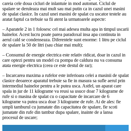
careia cele doua cicluri de inlantuie in mod automat. Ciclul de
spalare se deruleaza mai mult sau mai putin ca in cazul unei masini
de spalat clasice. In cazul unei masini de spalat cu uscator testele au
aratat faptul ca trebuie sa fii atent la urmatoarele aspecte:
– Aparatele 2 in 1 folosesc cel mai adesea multa apa in timpul uscarii
hainelor. Acest lucru poate parea paradoxal insa apa continuta in
aerul cald se condenseaza. Diferentele sunt enorme: 1 litru pe ciclul
de spalare la 50 de litri (sau chiar mai mult);
– Consumul de energie electrica este relativ ridicat, doar in cazul in
care optezi pentru un model cu pompa de caldura nu va consuma
atata energie electrica (ceea ce este destul de rar);
– Incarcarea maxima a rufelor este inferioara celei a masinii de spalat
clasice deoarece aparatul trebuie sa fie in masura sa sufle aerul prin
intermediul hainelor pentru a le putea usca. Astfel, un aparat care
spala in jur de 11 kilograme va reusi sa usuce doar 7 kilograme de
rufe si o masina de spalat cu o capacitate de incarcare de 6
kilograme va putea usca doar 3 kilograme de rufe. Ai de ales: fie
umpli tamburul cu jumatate din capacitatea de spalare, fie scoti
jumatate din rufe din tambur dupa spalare, inainte de a lansa
procesul de uscare;