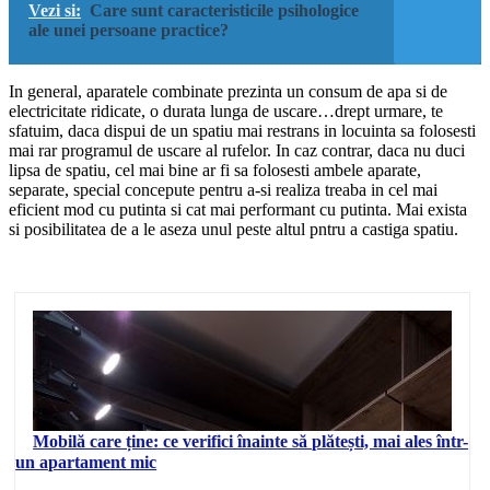
Vezi si:
Care sunt caracteristicile psihologice
ale unei persoane practice?
In general, aparatele combinate prezinta un consum de apa si de
electricitate ridicate, o durata lunga de uscare…drept urmare, te
sfatuim, daca dispui de un spatiu mai restrans in locuinta sa folosesti
mai rar programul de uscare al rufelor. In caz contrar, daca nu duci
lipsa de spatiu, cel mai bine ar fi sa folosesti ambele aparate,
separate, special concepute pentru a-si realiza treaba in cel mai
eficient mod cu putinta si cat mai performant cu putinta. Mai exista
si posibilitatea de a le aseza unul peste altul pntru a castiga spatiu.
Mobilă care ține: ce verifici înainte să plătești, mai ales într-
un apartament mic