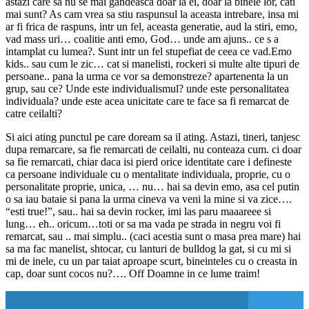
astazi care sa nu se mai gandeasca doar la ei, doar la binele lor, cati
mai sunt? As cam vrea sa stiu raspunsul la aceasta intrebare, insa mi
ar fi frica de raspuns, intr un fel, aceasta generatie, aud la stiri, emo,
vad mass uri… coalitie anti emo, God… unde am ajuns.. ce s a
intamplat cu lumea?. Sunt intr un fel stupefiat de ceea ce vad.Emo
kids.. sau cum le zic… cat si manelisti, rockeri si multe alte tipuri de
persoane.. pana la urma ce vor sa demonstreze? apartenenta la un
grup, sau ce? Unde este individualismul? unde este personalitatea
individuala? unde este acea unicitate care te face sa fi remarcat de
catre ceilalti?
Si aici ating punctul pe care doream sa il ating. Astazi, tineri, tanjesc
dupa remarcare, sa fie remarcati de ceilalti, nu conteaza cum. ci doar
sa fie remarcati, chiar daca isi pierd orice identitate care i defineste
ca persoane individuale cu o mentalitate individuala, proprie, cu o
personalitate proprie, unica, … nu… hai sa devin emo, asa cel putin
o sa iau bataie si pana la urma cineva va veni la mine si va zice….
“esti true!”, sau.. hai sa devin rocker, imi las paru maaareee si
lung… eh.. oricum…toti or sa ma vada pe strada in negru voi fi
remarcat, sau .. mai simplu.. (caci acestia sunt o masa prea mare) hai
sa ma fac manelist, shtocar, cu lanturi de bulldog la gat, si cu mi si
mi de inele, cu un par taiat aproape scurt, bineinteles cu o creasta in
cap, doar sunt cocos nu?…. Off Doamne in ce lume traim!