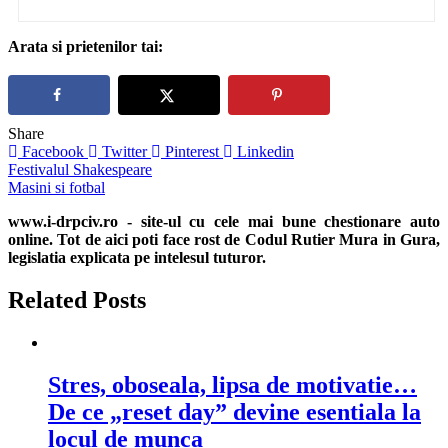
Arata si prietenilor tai:
Share
Facebook
Twitter
Pinterest
Linkedin
Navigare
Festivalul Shakespeare
Masini si fotbal
în
www.i-drpciv.ro - site-ul cu cele mai bune chestionare auto
articole
online. Tot de aici poti face rost de Codul Rutier Mura in Gura,
legislatia explicata pe intelesul tuturor.
Related Posts
Stres, oboseala, lipsa de motivatie…
De ce „reset day” devine esentiala la
locul de munca