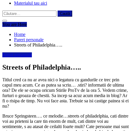
Materialul tau aici
Caută
după:
You are Here
Home
Pareri personale
Streets of Philadelphia…..
Pareri personale
Streets of Philadelphia…..
Titlul cred ca nu ar avea nici o legatura cu gandurile ce trec prin
capul meu acum. Ce as putea sa scriu… .stiri? informatii de ultima
ora? De ele se ocupa oricum Stirile ProTv de la ora 5. Vedem crime,
furturi o groaza de chestii. Sa incep sa acuz acum media in blog? Ar
fi o risipa de timp. Nu voi face asta. Trebuie sa isi castige painea si ei
nu?
Bruce Springsteen…. ce melodie…streets of philadelphia, cati dintre
voi au prieteni la care tin enorm de mult, cati dintre voi au
sentimente, s au atasat de ceilalti foarte mult? Cate persoane mai sunt