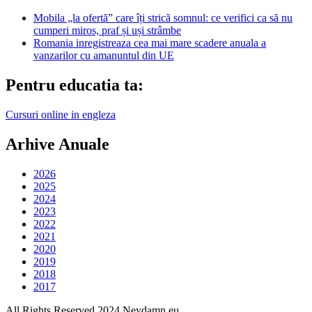
Mobila „la ofertă” care îți strică somnul: ce verifici ca să nu
cumperi miros, praf și uși strâmbe
Romania inregistreaza cea mai mare scadere anuala a
vanzarilor cu amanuntul din UE
Pentru educatia ta:
Cursuri online in engleza
Arhive Anuale
2026
2025
2024
2023
2022
2021
2020
2019
2018
2017
All Rights Reserved 2024 Neydamn.eu.