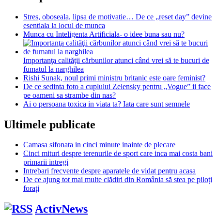
Stres, oboseala, lipsa de motivatie… De ce „reset day” devine
esentiala la locul de munca
Munca cu Inteligenta Artificiala- o idee buna sau nu?
Importanţa calităţii cărbunilor atunci când vrei să te bucuri de
fumatul la narghilea
Rishi Sunak, noul primi ministru britanic este oare feminist?
De ce sedinta foto a cuplului Zelensky pentru „Vogue” ii face
pe oameni sa strambe din nas?
Ai o persoana toxica in viata ta? Iata care sunt semnele
Ultimele publicate
Camasa sifonata in cinci minute inainte de plecare
Cinci mituri despre terenurile de sport care inca mai costa bani
primarii intregi
Intrebari frecvente despre aparatele de vidat pentru acasa
De ce ajung tot mai multe clădiri din România să stea pe piloți
forați
ActivNews