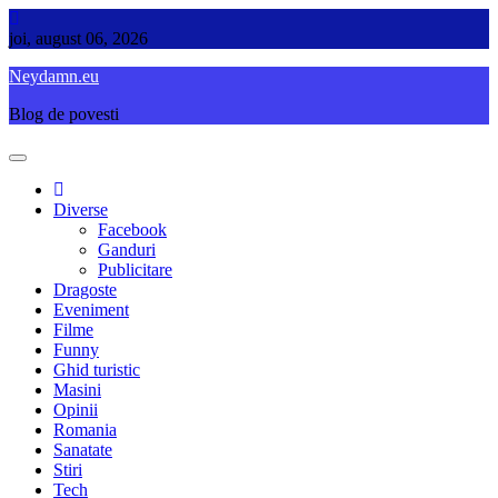
Skip
to
joi, august 06, 2026
content
Neydamn.eu
Blog de povesti
Diverse
Facebook
Ganduri
Publicitare
Dragoste
Eveniment
Filme
Funny
Ghid turistic
Masini
Opinii
Romania
Sanatate
Stiri
Tech