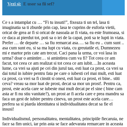
Vezi si:
E usor sa fii sef?
Ce s a intamplat cu … “Fi tu insuti!”, fixeaza ti un tel, lasa ti
imaginatia sa ti zburde prin cap, lasa te cuprins de euforia vietii,
oricat de grea ar fi si oricat de nasoala ar fi viata, ea este frumoasa, si
ce daca ai pierdut tot, poti sa o iei de la capat, poti sa te lupti in viata.
Prefer … de departe … sa fiu remarcat asa…. sa fiu eu .. cum sunt ..
asa cum sunt eu, si sa ma lupt cu viata, cu greutatile ei, Dumnezeu
mi e martor prin cate am trecut. Caci pana la urma, ce voi lasa in
urma? doar o amintire… si amintirea cum va fi? Tot ceea ce am
facut, tot ceea ce am realizat si tot ceea ce am iubit….In aceasta
lume, ca vrei sa ajuti pe cei din jurul tau, esti luat ca prost, ca vrei sa
dai totul in iubire pentru fata pe care o iubesti cel mai mult, esti luat
ca prost, ca vrei sa fi cinstit si onest, esti luat ca prost, ei bine.. stiti
ceva? vreau sa mor luat de prost, decat sa mor un prost!. Pentru ca,
prost, este acela care se iubeste mai mult decat pe el sine ( bine cam
asta ar fi nu stiu vanitate?), un prost ar fi acela care e prea mandru sa
faca un gest de iubire pentru cineva, un prost este acela care…
prefera sa si piarda identitatea si individualitatea decat sa fie el
insusi!
Individualismul, personalitatea, mentalitatea, principiile fiecaruia, ne
face sa fim unici, iar prin asta se face adevarata remarcare in aceasta