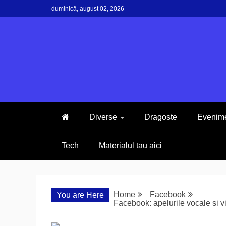
Skip
duminică, august 02, 2026
to
content
Diverse
Dragoste
Evenim
Tech
Materialul tau aici
Home
Facebook
You are Here
Facebook: apelurile vocale si v