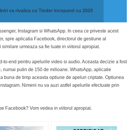
lniri va rivaliza cu Tinder incepand cu 2020
ssenger, Instagram si WhatsApp. In ceea ce priveste acest
er, spre aplicatia Facebook, directorul de gestiune al
imilare urmeaza sa fie luate in viitorul apropiat.
-to-end pentru apelurile video si audio. Aceasta decizie a fost
e, numai putin de 150 de milioane. WhatsApp, aplicatie
da buna de timp aceasta optiune de apeluri criptate. Optiunea
nstagram. Nimeni nu va auzi astfel apelurile efectuate prin
 pe Facebook? Vom vedea in viitorul apropiat.