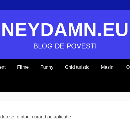
NEYDAMN.EU
BLOG DE POVESTI
ent
Filme
Funny
Ghid turistic
Masini
O
ideo se reintorc curand pe aplicatie