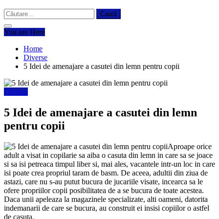
Caută
după:
You are Here
Home
Diverse
5 Idei de amenajare a casutei din lemn pentru copii
Diverse
5 Idei de amenajare a casutei din lemn
pentru copii
Aproape orice
adult a visat in copilarie sa aiba o casuta din lemn in care sa se joace
si sa isi petreaca timpul liber si, mai ales, vacantele intr-un loc in care
isi poate crea propriul taram de basm. De aceea, adultii din ziua de
astazi, care nu s-au putut bucura de jucariile visate, incearca sa le
ofere propriilor copii posibilitatea de a se bucura de toate acestea.
Daca unii apeleaza la magazinele specializate, alti oameni, datorita
indemanarii de care se bucura, au construit ei insisi copiilor o astfel
de casuta.