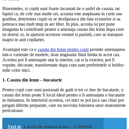
Bineinteles, si copiii sunt foarte incantati de o astfel de casuta, iar
faptul ca, de cele mai multe ori, aceasta este amplasata in curte sau
gradina, determina copiii sa se dezlipeasca din fata ecranelor si sa
petreaca mai mult timp in aer liber. In plus, acestia isi pot pune
imagiatia la contributie pentru a amenaja casuta din lemn dupa cum
isi doresc ei, in ajutorul acestora venind si parintii, care se transpun
inapoi in anii copilariei.
Avantajul este ca o
casuta din lemn pentru copii
permite amenajarea
intr-o varietate de modele, doar imginatia fiind limita in acest caz.
Acestea pot fi amenajate atat la interior, cat si la exterior, pot fi
vopsite, decorate, transformate dupa cum sunt preferintele si hobby-
urile celor mici.
1. Casuta din lemn – bucatarie
Pentru copii care sunt pasionati de gatit si tot ce tine de bucatarie, o
casuta din lemn poate fi locul ideal pentru a fi amenajata o bucatarie
in miniatura. In interiorul acesteia, cei mici se pot juca sau chiar pot
pregati diferite preparate, care nu necesita folosirea unor instrumente
periculoase.
Vezi si:
Locuri de munca acasa – ce trebuie