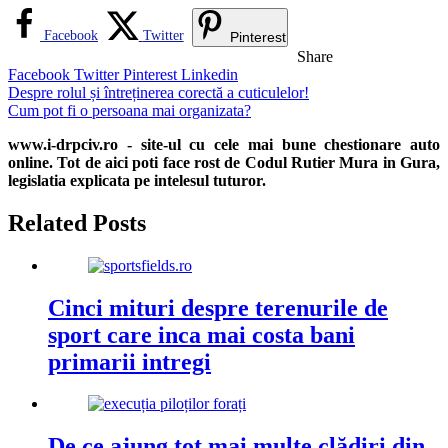
Facebook
Twitter
Pinterest
Share
Facebook
Twitter
Pinterest
Linkedin
Navigare
Despre rolul și întreținerea corectă a cuticulelor!
Cum pot fi o persoana mai organizata?
în
www.i-drpciv.ro - site-ul cu cele mai bune chestionare auto
articole
online. Tot de aici poti face rost de Codul Rutier Mura in Gura,
legislatia explicata pe intelesul tuturor.
Related Posts
Cinci mituri despre terenurile de
sport care inca mai costa bani
primarii intregi
De ce ajung tot mai multe clădiri din