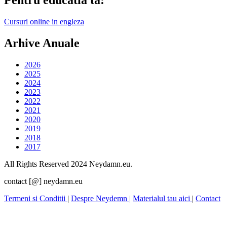
Cursuri online in engleza
Arhive Anuale
2026
2025
2024
2023
2022
2021
2020
2019
2018
2017
All Rights Reserved 2024 Neydamn.eu.
contact [@] neydamn.eu
Termeni si Conditii
|
Despre Neydemn
|
Materialul tau aici
|
Contact