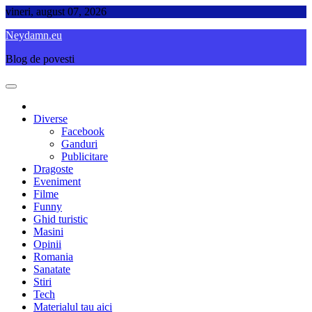
Skip
vineri, august 07, 2026
to
Neydamn.eu
content
Blog de povesti
Diverse
Facebook
Ganduri
Publicitare
Dragoste
Eveniment
Filme
Funny
Ghid turistic
Masini
Opinii
Romania
Sanatate
Stiri
Tech
Materialul tau aici