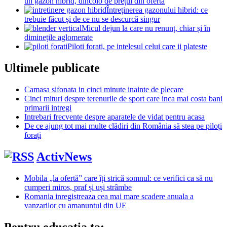
un gazon hibrid, dincolo de prețul din ofertă
Întreținerea gazonului hibrid: ce
trebuie făcut și de ce nu se descurcă singur
Micul dejun la care nu renunț, chiar și în
diminețile aglomerate
Piloti forati, pe intelesul celui care ii plateste
Ultimele publicate
Camasa sifonata in cinci minute inainte de plecare
Cinci mituri despre terenurile de sport care inca mai costa bani
primarii intregi
Intrebari frecvente despre aparatele de vidat pentru acasa
De ce ajung tot mai multe clădiri din România să stea pe piloți
forați
ActivNews
Mobila „la ofertă” care îți strică somnul: ce verifici ca să nu
cumperi miros, praf și uși strâmbe
Romania inregistreaza cea mai mare scadere anuala a
vanzarilor cu amanuntul din UE
Pentru educatia ta: