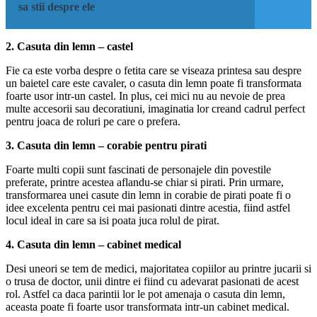
sa stii despre ele
2. Casuta din lemn – castel
Fie ca este vorba despre o fetita care se viseaza printesa sau despre
un baietel care este cavaler, o casuta din lemn poate fi transformata
foarte usor intr-un castel. In plus, cei mici nu au nevoie de prea
multe accesorii sau decoratiuni, imaginatia lor creand cadrul perfect
pentru joaca de roluri pe care o prefera.
3. Casuta din lemn – corabie pentru pirati
Foarte multi copii sunt fascinati de personajele din povestile
preferate, printre acestea aflandu-se chiar si pirati. Prin urmare,
transformarea unei casute din lemn in corabie de pirati poate fi o
idee excelenta pentru cei mai pasionati dintre acestia, fiind astfel
locul ideal in care sa isi poata juca rolul de pirat.
4. Casuta din lemn – cabinet medical
Desi uneori se tem de medici, majoritatea copiilor au printre jucarii si
o trusa de doctor, unii dintre ei fiind cu adevarat pasionati de acest
rol. Astfel ca daca parintii lor le pot amenaja o casuta din lemn,
aceasta poate fi foarte usor transformata intr-un cabinet medical.