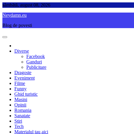
Skip
sâmbătă, august 08, 2026
to
Neydamn.eu
content
Blog de povesti
Diverse
Facebook
Ganduri
Publicitare
Dragoste
Eveniment
Filme
Funny
Ghid turistic
Masini
Opinii
Romania
Sanatate
Stiri
Tech
Materialul tau aici