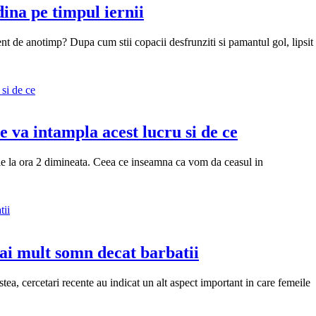
ina pe timpul iernii
rent de anotimp? Dupa cum stii copacii desfrunziti si pamantul gol, lipsit
e va intampla acest lucru si de ce
ie la ora 2 dimineata. Ceea ce inseamna ca vom da ceasul in
ai mult somn decat barbatii
estea, cercetari recente au indicat un alt aspect important in care femeile