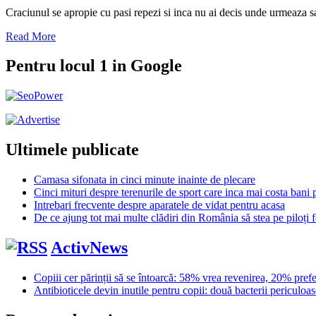
Craciunul se apropie cu pasi repezi si inca nu ai decis unde urmeaza sa 
Read More
Pentru locul 1 in Google
Ultimele publicate
Camasa sifonata in cinci minute inainte de plecare
Cinci mituri despre terenurile de sport care inca mai costa bani p
Intrebari frecvente despre aparatele de vidat pentru acasa
De ce ajung tot mai multe clădiri din România să stea pe piloți f
ActivNews
Copiii cer părinții să se întoarcă: 58% vrea revenirea, 20% pref
Antibioticele devin inutile pentru copii: două bacterii periculoas