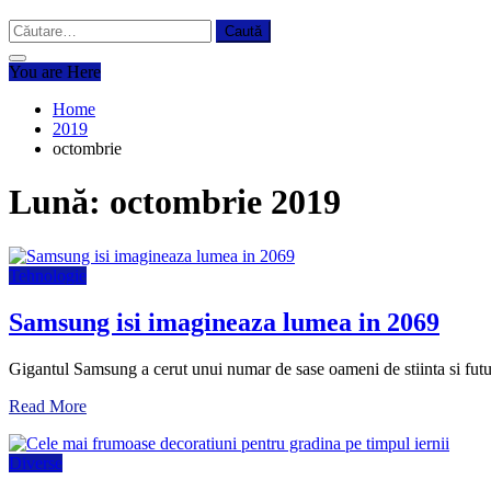
Caută
după:
You are Here
Home
2019
octombrie
Lună:
octombrie 2019
Tehnologie
Samsung isi imagineaza lumea in 2069
Gigantul Samsung a cerut unui numar de sase oameni de stiinta si futuro
Read More
Diverse