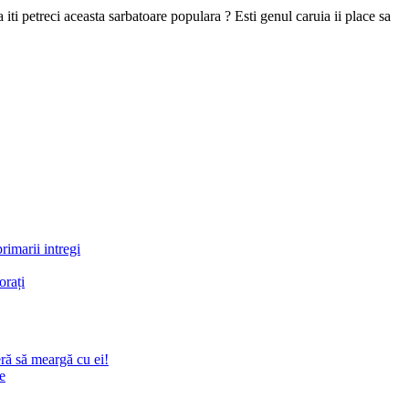
iti petreci aceasta sarbatoare populara ? Esti genul caruia ii place sa
rimarii intregi
orați
eră să meargă cu ei!
e