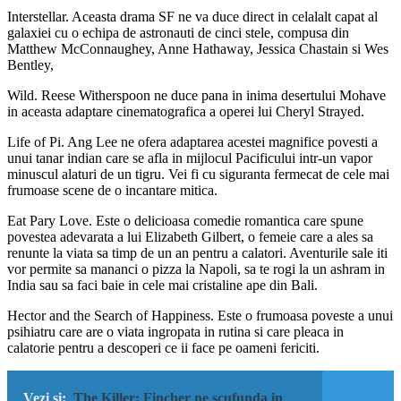
Interstellar. Aceasta drama SF ne va duce direct in celalalt capat al
galaxiei cu o echipa de astronauti de cinci stele, compusa din
Matthew McConnaughey, Anne Hathaway, Jessica Chastain si Wes
Bentley,
Wild. Reese Witherspoon ne duce pana in inima desertului Mohave
in aceasta adaptare cinematografica a operei lui Cheryl Strayed.
Life of Pi. Ang Lee ne ofera adaptarea acestei magnifice povesti a
unui tanar indian care se afla in mijlocul Pacificului intr-un vapor
minuscul alaturi de un tigru. Vei fi cu siguranta fermecat de cele mai
frumoase scene de o incantare mitica.
Eat Pary Love. Este o delicioasa comedie romantica care spune
povestea adevarata a lui Elizabeth Gilbert, o femeie care a ales sa
renunte la viata sa timp de un an pentru a calatori. Aventurile sale iti
vor permite sa mananci o pizza la Napoli, sa te rogi la un ashram in
India sau sa faci baie in cele mai cristaline ape din Bali.
Hector and the Search of Happiness. Este o frumoasa poveste a unui
psihiatru care are o viata ingropata in rutina si care pleaca in
calatorie pentru a descoperi ce ii face pe oameni fericiti.
Vezi si:
The Killer: Fincher ne scufunda in