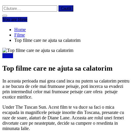
Caută
după:
You are Here
Home
Filme
Top filme care ne ajuta sa calatorim
Filme
Top filme care ne ajuta sa calatorim
In aceasta perioada mai grea cand inca nu putem sa calatorim pentru
a ne bucura de cele mai frumoase peisaje, poti incerca sa evadezi
prin intermediul celor mai frumoase peisaje care ofera peisaje
exotice mirifice.
Under The Tuscan Sun. Acest film te va duce sa faci o mica
escapada in magnificele peisaje insorite din Toscana, presarate cu
raze de soare, alaturi de Diane Lane. Aceasta are rolul unei femei
divortate care pe neasteptate, decide sa cumpere o resedinta in
minunata Ialie.