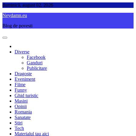
Skip
duminică, august 02, 2026
to
Neydamn.eu
content
Blog de povesti
Diverse
Facebook
Ganduri
Publicitare
Dragoste
Eveniment
Filme
Funny
Ghid turistic
Masini
Opinii
Romania
Sanatate
Stiri
Tech
Materialul tau aici