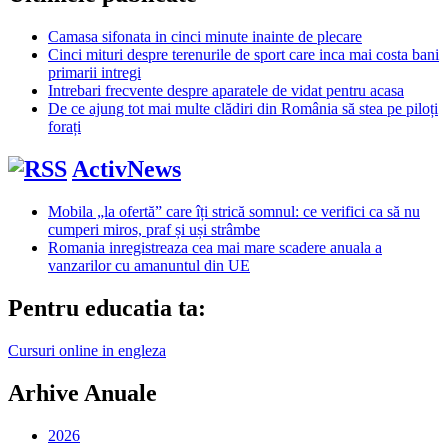
Camasa sifonata in cinci minute inainte de plecare
Cinci mituri despre terenurile de sport care inca mai costa bani
primarii intregi
Intrebari frecvente despre aparatele de vidat pentru acasa
De ce ajung tot mai multe clădiri din România să stea pe piloți
forați
ActivNews
Mobila „la ofertă” care îți strică somnul: ce verifici ca să nu
cumperi miros, praf și uși strâmbe
Romania inregistreaza cea mai mare scadere anuala a
vanzarilor cu amanuntul din UE
Pentru educatia ta:
Cursuri online in engleza
Arhive Anuale
2026