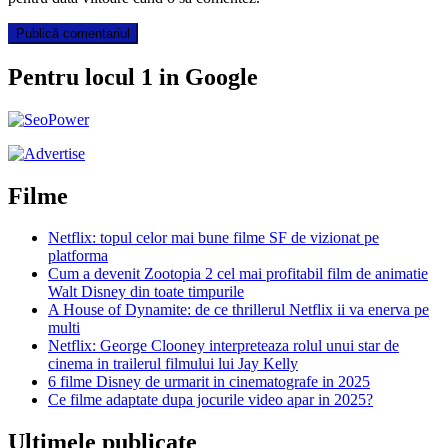
Pentru locul 1 in Google
Filme
Netflix: topul celor mai bune filme SF de vizionat pe
platforma
Cum a devenit Zootopia 2 cel mai profitabil film de animatie
Walt Disney din toate timpurile
A House of Dynamite: de ce thrillerul Netflix ii va enerva pe
multi
Netflix: George Clooney interpreteaza rolul unui star de
cinema in trailerul filmului lui Jay Kelly
6 filme Disney de urmarit in cinematografe in 2025
Ce filme adaptate dupa jocurile video apar in 2025?
Ultimele publicate