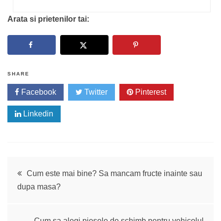
Arata si prietenilor tai:
SHARE
Facebook
Twitter
Pinterest
Linkedin
Navigare
Cum este mai bine? Sa mancam fructe inainte sau
dupa masa?
în
Cum sa alegi piesele de schimb pentru vehicolul