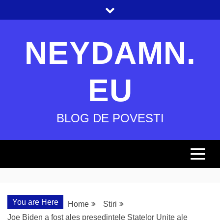
Skip
to
content
NEYDAMN.
EU
BLOG DE POVESTI
You are Here
Home
Stiri
Joe Biden a fost ales presedintele Statelor Unite ale