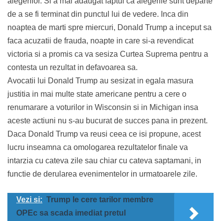
alegerilor. Si a mai adaugat faptul ca alegerile sunt departe
de a se fi terminat din punctul lui de vedere. Inca din
noaptea de marti spre miercuri, Donald Trump a inceput sa
faca acuzatii de frauda, noapte in care si-a revendicat
victoria si a promis ca va sesiza Curtea Suprema pentru a
contesta un rezultat in defavoarea sa.
Avocatii lui Donald Trump au sesizat in egala masura
justitia in mai multe state americane pentru a cere o
renumarare a voturilor in Wisconsin si in Michigan insa
aceste actiuni nu s-au bucurat de succes pana in prezent.
Daca Donald Trump va reusi ceea ce isi propune, acest
lucru inseamna ca omologarea rezultatelor finale va
intarzia cu cateva zile sau chiar cu cateva saptamani, in
functie de derularea evenimentelor in urmatoarele zile.
Vezi si:
Trump le cere tarilor membre
OPEc sa scada imediat pretul