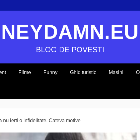
NEYDAMN.EU
BLOG DE POVESTI
ent
Filme
Funny
Ghid turistic
Masini
O
 nu ierti o infidelitate. Cateva motive