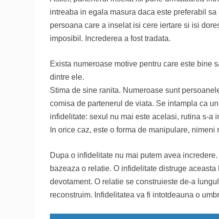
intreaba in egala masura daca este preferabil sa c
persoana care a inselat isi cere iertare si isi dore
imposibil. Increderea a fost tradata.
Exista numeroase motive pentru care este bine sa p
dintre ele.
Stima de sine ranita. Numeroase sunt persoanele 
comisa de partenerul de viata. Se intampla ca uni
infidelitate: sexul nu mai este acelasi, rutina s-a in
In orice caz, este o forma de manipulare, nimeni n
Dupa o infidelitate nu mai putem avea incredere. 
bazeaza o relatie. O infidelitate distruge aceasta 
devotament. O relatie se construieste de-a lungul 
reconstruim. Infidelitatea va fi intotdeauna o umb