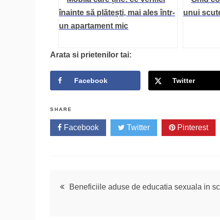
înainte să plătești, mai ales într-
unui scute
un apartament mic
Arata si prietenilor tai:
Facebook
Twitter
SHARE
Facebook
Twitter
Pinterest
Navigare
Beneficiile aduse de educatia sexuala in sc
în