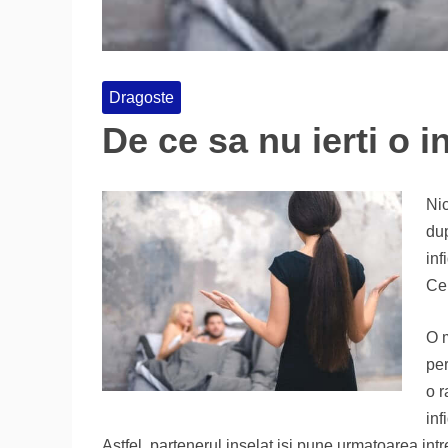
Dragoste
De ce sa nu ierti o i
Nic
dup
inf
Ce 
O m
per
o r
inf
Astfel, partenerul inselat isi pune urmatoarea intr