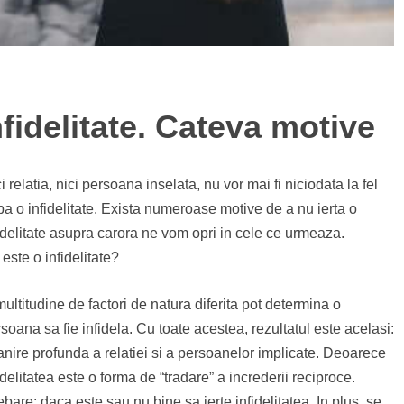
nfidelitate. Cateva motive
i relatia, nici persoana inselata, nu vor mai fi niciodata la fel
a o infidelitate. Exista numeroase motive de a nu ierta o
idelitate asupra carora ne vom opri in cele ce urmeaza.
este o infidelitate?
ultitudine de factori de natura diferita pot determina o
soana sa fie infidela. Cu toate acestea, rezultatul este acelasi:
anire profunda a relatiei si a persoanelor implicate. Deoarece
idelitatea este o forma de “tradare” a increderii reciproce.
ebare: daca este sau nu bine sa ierte infidelitatea. In plus, se