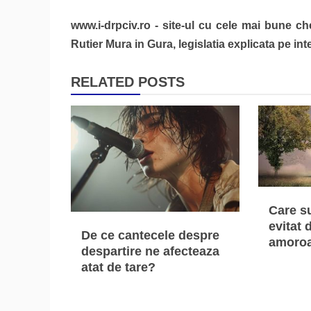
articole
www.i-drpciv.ro - site-ul cu cele mai bune ch
Rutier Mura in Gura, legislatia explicata pe inte
RELATED POSTS
Care su
evitat 
De ce cantecele despre
amoroa
despartire ne afecteaza
atat de tare?