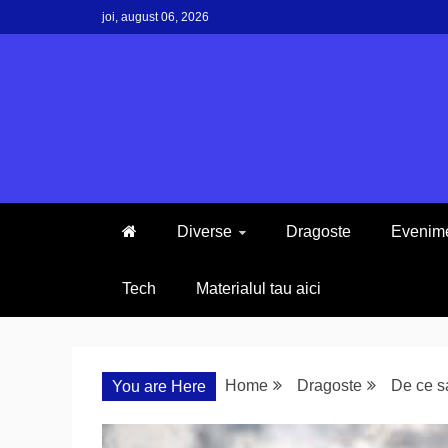
Skip
joi, august 06, 2026
to
content
Diverse
Dragoste
Evenim
Tech
Materialul tau aici
Home
Dragoste
De ce sa
You are Here