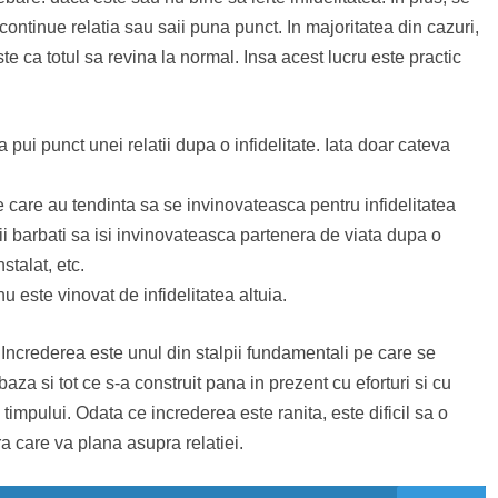
ontinue relatia sau saii puna punct. In majoritatea din cazuri,
ste ca totul sa revina la normal. Insa acest lucru este practic
ui punct unei relatii dupa o infidelitate. Iata doar cateva
care au tendinta sa se invinovateasca pentru infidelitatea
i barbati sa isi invinovateasca partenera de viata dupa o
stalat, etc.
u este vinovat de infidelitatea altuia.
Increderea este unul din stalpii fundamentali pe care se
baza si tot ce s-a construit pana in prezent cu eforturi si cu
timpului. Odata ce increderea este ranita, este dificil sa o
ra care va plana asupra relatiei.