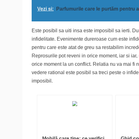
Vezi si:
Parfumurile care le purtăm pentru 
Este posibil sa uiti insa este imposibil sa ierti. 
infidelitate. Evenimente dureroase cum este infide
pentru care este atat de greu sa restabilim incred
Reprosurile pot reveni in orice moment, iar si iar, 
orice moment la un conflict. Relatia nu va mai fi n
vedere rational este posibil sa treci peste o infi
imposibil.
Mobilă care ține: ce verifici
Ghid co