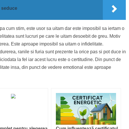
a seduce
Dupa cum stim, este usor sa uitam dar este imposibil sa iertam o
litatea sunt lucruri pe care le uitam desoebit de greu. Motiv
erea. Este aproape imposibil sa uitam o infidelitate.
durerea, ranile si furia sunt prezente la orice pas si pot duce in
iciodata la fel iar acest lucru este o certitudine. Din punct de
delitate insa, din punct de vedere emotional este aproape
mplet pentru alegerea
Cum influențează certificatul