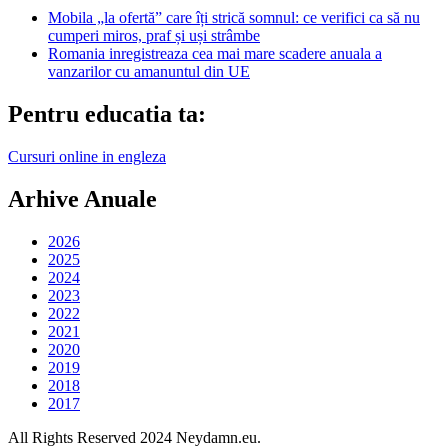
Mobila „la ofertă” care îți strică somnul: ce verifici ca să nu
cumperi miros, praf și uși strâmbe
Romania inregistreaza cea mai mare scadere anuala a
vanzarilor cu amanuntul din UE
Pentru educatia ta:
Cursuri online in engleza
Arhive Anuale
2026
2025
2024
2023
2022
2021
2020
2019
2018
2017
All Rights Reserved 2024 Neydamn.eu.