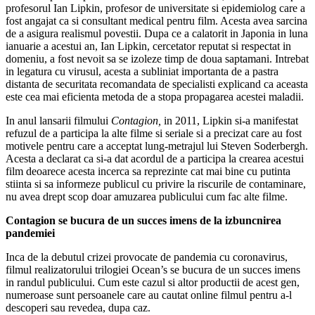
profesorul Ian Lipkin, profesor de universitate si epidemiolog care a
fost angajat ca si consultant medical pentru film. Acesta avea sarcina
de a asigura realismul povestii. Dupa ce a calatorit in Japonia in luna
ianuarie a acestui an, Ian Lipkin, cercetator reputat si respectat in
domeniu, a fost nevoit sa se izoleze timp de doua saptamani. Intrebat
in legatura cu virusul, acesta a subliniat importanta de a pastra
distanta de securitata recomandata de specialisti explicand ca aceasta
este cea mai eficienta metoda de a stopa propagarea acestei maladii.
In anul lansarii filmului
Contagion,
in 2011, Lipkin si-a manifestat
refuzul de a participa la alte filme si seriale si a precizat care au fost
motivele pentru care a acceptat lung-metrajul lui Steven Soderbergh.
Acesta a declarat ca si-a dat acordul de a participa la crearea acestui
film deoarece acesta incerca sa reprezinte cat mai bine cu putinta
stiinta si sa informeze publicul cu privire la riscurile de contaminare,
nu avea drept scop doar amuzarea publicului cum fac alte filme.
Contagion se bucura de un succes imens de la izbuncnirea
pandemiei
Inca de la debutul crizei provocate de pandemia cu coronavirus,
filmul realizatorului trilogiei Ocean’s se bucura de un succes imens
in randul publicului. Cum este cazul si altor productii de acest gen,
numeroase sunt persoanele care au cautat online filmul pentru a-l
descoperi sau revedea, dupa caz.