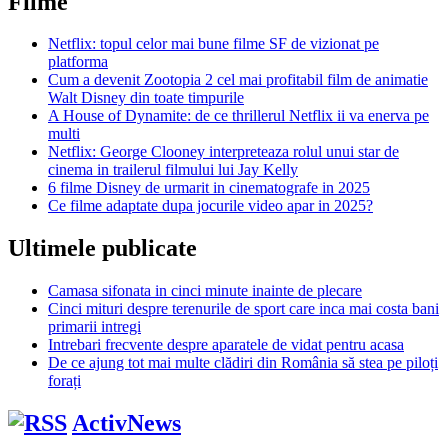
Filme
Netflix: topul celor mai bune filme SF de vizionat pe
platforma
Cum a devenit Zootopia 2 cel mai profitabil film de animatie
Walt Disney din toate timpurile
A House of Dynamite: de ce thrillerul Netflix ii va enerva pe
multi
Netflix: George Clooney interpreteaza rolul unui star de
cinema in trailerul filmului lui Jay Kelly
6 filme Disney de urmarit in cinematografe in 2025
Ce filme adaptate dupa jocurile video apar in 2025?
Ultimele publicate
Camasa sifonata in cinci minute inainte de plecare
Cinci mituri despre terenurile de sport care inca mai costa bani
primarii intregi
Intrebari frecvente despre aparatele de vidat pentru acasa
De ce ajung tot mai multe clădiri din România să stea pe piloți
forați
ActivNews