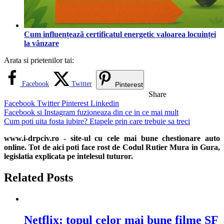
Cum influențează certificatul energetic valoarea locuinței
la vânzare
Arata si prietenilor tai:
Facebook
Twitter
Pinterest
Share
Facebook
Twitter
Pinterest
Linkedin
Navigare
Facebook si Instagram fuzioneaza din ce in ce mai mult
Cum poti uita fosta iubire? Etapele prin care trebuie sa treci
în
www.i-drpciv.ro - site-ul cu cele mai bune chestionare auto
articole
online. Tot de aici poti face rost de Codul Rutier Mura in Gura,
legislatia explicata pe intelesul tuturor.
Related Posts
Netflix: topul celor mai bune filme SF