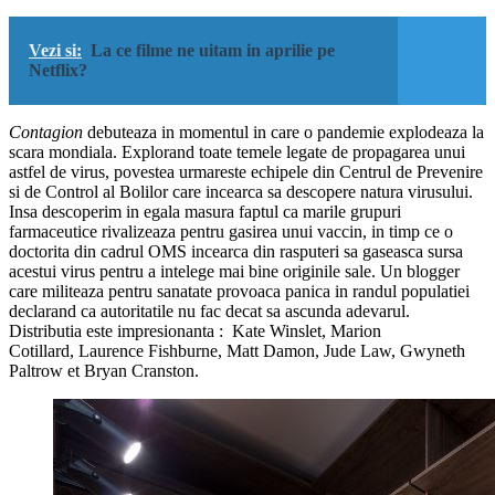
Vezi si:
La ce filme ne uitam in aprilie pe
Netflix?
Contagion
debuteaza in momentul in care o pandemie explodeaza la
scara mondiala. Explorand toate temele legate de propagarea unui
astfel de virus, povestea urmareste echipele din Centrul de Prevenire
si de Control al Bolilor care incearca sa descopere natura virusului.
Insa descoperim in egala masura faptul ca marile grupuri
farmaceutice rivalizeaza pentru gasirea unui vaccin, in timp ce o
doctorita din cadrul OMS incearca din rasputeri sa gaseasca sursa
acestui virus pentru a intelege mai bine originile sale. Un blogger
care militeaza pentru sanatate provoaca panica in randul populatiei
declarand ca autoritatile nu fac decat sa ascunda adevarul.
Distributia este impresionanta : Kate Winslet, Marion
Cotillard, Laurence Fishburne, Matt Damon, Jude Law, Gwyneth
Paltrow et Bryan Cranston.