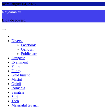
Skip
marți, august 04, 2026
to
Neydamn.eu
content
Blog de povesti
Diverse
Facebook
Ganduri
Publicitare
Dragoste
Eveniment
Filme
Funny
Ghid turistic
Masini
Opinii
Romania
Sanatate
Stiri
Tech
Materialul tau aici