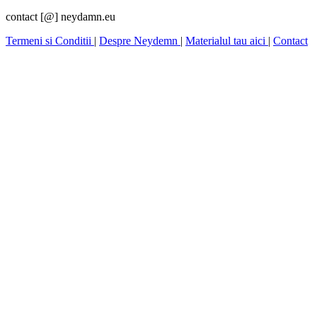
contact [@] neydamn.eu
Termeni si Conditii
|
Despre Neydemn
|
Materialul tau aici
|
Contact