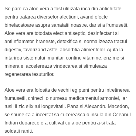
Se pare ca aloe vera a fost utilizata inca din antichitate
pentru tratarea diverselor afectiuni, avand efecte
binefacatoare asupra sanatatii noastre, dar si a frumusetii.
Aloe vera are totodata efect antiseptic, dezinfectant si
antiinflamator, hraneste, detoxifica si normalizeaza tractul
digestiv, favorizand astfel absorbtia alimentelor. Ajuta la
intarirea sistemului imunitar, contine vitamine, enzime si
minerale, accelereaza vindecarea si stimuleaza
regenerarea tesuturilor.
Aloe vera era folosita de vechii egipteni pentru intretinerea
frumusetii, chinezii o numeau medicamentul armoniei, iar
rusii ii zic elixirul longevitatii. Pana si Alexandru Macedon,
se spune ca a incercat sa cucereasca o insula din Oceanul
Indian deoarece era cultivat cu aloe pentru a-si trata
soldatii raniti.