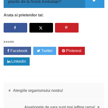
plastic de la Snick Ambalaje?
Arata si prietenilor tai:
SHARE
Facebook
Twitter
Pinterest
Linkedin
Navigare
Alergiile organismului nostru!
în
Anvelopele de vara sunt mai ieftine iarna!