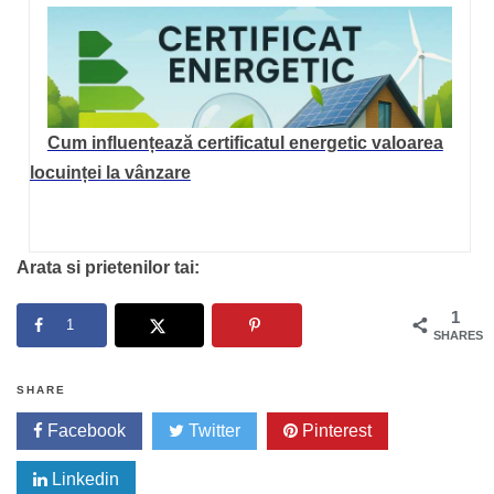
Cum influențează certificatul energetic valoarea
locuinței la vânzare
Arata si prietenilor tai:
1
1
SHARES
SHARE
Facebook
Twitter
Pinterest
Linkedin