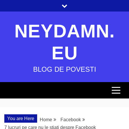
Skip
to
content
NEYDAMN.
EU
BLOG DE POVESTI
You are Here
Home
Facebook
7 lucruri pe care nu le stiati despre Facebook