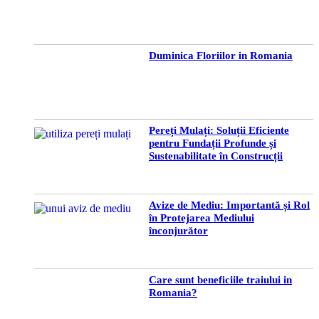
Duminica Floriilor in Romania
Pereți Mulați: Soluții Eficiente
pentru Fundații Profunde și
Sustenabilitate în Construcții
Avize de Mediu: Importantă și Rol
în Protejarea Mediului
înconjurător
Care sunt beneficiile traiului in
Romania?