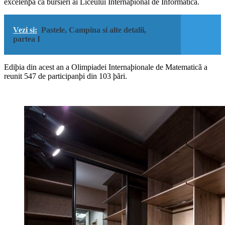
excelenþã ca bursieri ai Liceului Internaþional de Informaticã.
Vezi si:
Pastele, Campina si alte detalii,
partea I
Ediþia din acest an a Olimpiadei Internaþionale de Matematicã a
reunit 547 de participanþi din 103 þãri.