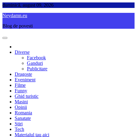
Skip
duminică, august 09, 2026
to
Neydamn.eu
content
Blog de povesti
Diverse
Facebook
Ganduri
Publicitare
Dragoste
Eveniment
Filme
Funny
Ghid turistic
Masini
Opinii
Romania
Sanatate
Stiri
Tech
Materialul tau aici