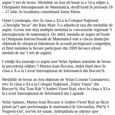
argint ºi trei de bronz. Medaliile au fost ob?inute la a 54-a ediþie a
Olimpiadei Internaþionale de Matematicã, desfãºuratã în perioada 18
– 27 iulie, în localitatea columbianã Santa Marta.
Omer Cerrahoglu, elev în clasa a XI-a la Colegiul Naþional
„Gheorghe ªincai” din Baia Mare ?i-a adjudecat una din medaliile de
argint. Acesta este deja multiplu medaliat la concursurile regionale ºi
internaþionale de matematicã. De altfel, medalia de argint ob?inutã
la Olimpiada Interna?ionalã de Matematicã este a cincea distincþie
obþinutã de olimpicul bãimãrean în aceastã prestigioasã competiþie,
el fiind medaliat la fiecare participare din 2009 încoace (douã
medalii de aur ºi trei de argint).
Ceilalþi doi laureaþi cu argint sunt ªtefan Spãtaru (medalie de bronz
la precedenta ediþie) ºi Marius-Ioan Bocanu, ambii fiind elevi în
clasa a X-a la Liceul Internaþional de Informaticã din Bucureºti.
Medaliile de bronz au fost obþinute de ªtefan-Cosmin Gramatovici,
elev în clasa a XI-a la Colegiul Naþional „Tudor Vianu” din
Bucureºti, Hai Tran Bah ºi Andrei-Viorel Bud, elevi în clasa a XI-a
la Liceul Internaþional de Informaticã din Capitalã.
ªtefan Spãtaru, Marius-Ioan Bocanu si Andrei-Viorel Bud au fãcut
primii paºi spre performanþa în matematicã în Alexandria, Piteºti ºi
Negresti-Oaº, oraºele lor natale, îndreptându-se ulterior spre