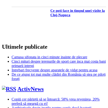
Ce poti face in timpul unei vizite la
Cluj-Napoca
Ultimele publicate
Camasa sifonata in cinci minute inainte de plecare
Cinci mituri despre terenurile de sport care inca mai costa bani
primarii intregi
Intrebari frecvente despre aparatele de vidat pentru acasa
De ce ajung tot mai multe clădiri din România să stea pe piloți
forați
ActivNews
Copiii cer părinții să se întoarcă: 58% vrea revenirea, 20%
preferă să meargă cu ei!
Antibioticele devin inutile pentru copii: două bacterii