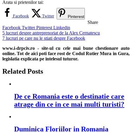
Arata si prietenilor tai:
Facebook
Twitter
Pinterest
Share
Facebook
Twitter
Pinterest
Linkedin
Navigare
5 lucruri despre antreprenoriat de la Alex Cernatescu
7 lucruri pe care nu le stiati despre Facebook
în
www.i-drpciv.ro - site-ul cu cele mai bune chestionare auto
articole
online. Tot de aici poti face rost de Codul Rutier Mura in Gura,
legislatia explicata pe intelesul tuturor.
Related Posts
De ce Romania este o destinatie care
atrage din ce in ce mai multi turisti?
Duminica Floriilor in Romania