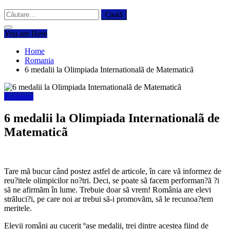
Caută
după:
You are Here
Home
Romania
6 medalii la Olimpiada Internationalã de Matematicã
Romania
6 medalii la Olimpiada Internationalã de
Matematicã
Tare mã bucur când postez astfel de articole, în care vã informez de
reu?itele olimpicilor no?tri. Deci, se poate sã facem performan?ã ?i
sã ne afirmãm în lume. Trebuie doar sã vrem! România are elevi
strãluci?i, pe care noi ar trebui sã-i promovãm, sã le recunoa?tem
meritele.
Elevii români au cucerit ºase medalii, trei dintre acestea fiind de