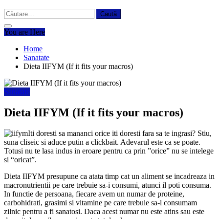
Caută
după:
You are Here
Home
Sanatate
Dieta IIFYM (If it fits your macros)
Sanatate
Dieta IIFYM (If it fits your macros)
Iti doresti sa mananci orice iti doresti fara sa te ingrasi? Stiu,
suna cliseic si aduce putin a clickbait. Adevarul este ca se poate.
Totusi nu te lasa indus in eroare pentru ca prin ”orice” nu se intelege
si “oricat”.
Dieta IIFYM presupune ca atata timp cat un aliment se incadreaza in
macronutrientii pe care trebuie sa-i consumi, atunci il poti consuma.
In functie de persoana, fiecare avem un numar de proteine,
carbohidrati, grasimi si vitamine pe care trebuie sa-l consumam
zilnic pentru a fi sanatosi. Daca acest numar nu este atins sau este