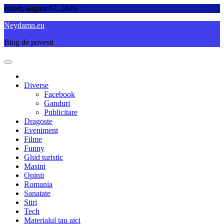
Skip
vineri, august 07, 2026
to
Neydamn.eu
content
Blog de povesti
Diverse
Facebook
Ganduri
Publicitare
Dragoste
Eveniment
Filme
Funny
Ghid turistic
Masini
Opinii
Romania
Sanatate
Stiri
Tech
Materialul tau aici