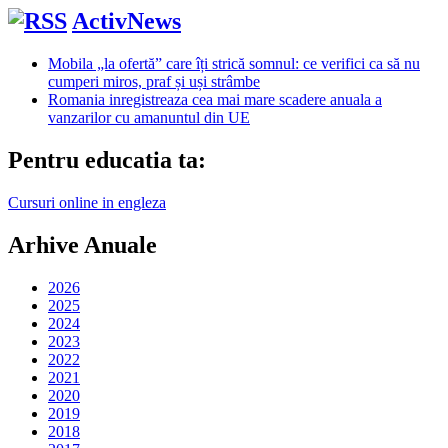
ActivNews
Mobila „la ofertă” care îți strică somnul: ce verifici ca să nu
cumperi miros, praf și uși strâmbe
Romania inregistreaza cea mai mare scadere anuala a
vanzarilor cu amanuntul din UE
Pentru educatia ta:
Cursuri online in engleza
Arhive Anuale
2026
2025
2024
2023
2022
2021
2020
2019
2018