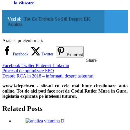
la vânzare
Vezi si:
Tot Ce Trebuie Sa Stii Despre EK
Analiza
Arata si prietenilor tai:
Facebook
Twitter
Pinterest
Share
Facebook
Twitter
Pinterest
Linkedin
Navigare
Procesul de optimizare SEO
Despre RCA in 2018 – informatii despre asigurari
în
www.i-drpciv.ro - site-ul cu cele mai bune chestionare auto
articole
online. Tot de aici poti face rost de Codul Rutier Mura in Gura,
legislatia explicata pe intelesul tuturor.
Related Posts