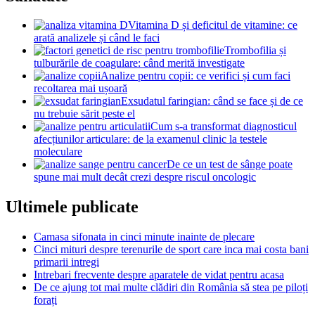
Vitamina D și deficitul de vitamine: ce
arată analizele și când le faci
Trombofilia și
tulburările de coagulare: când merită investigate
Analize pentru copii: ce verifici și cum faci
recoltarea mai ușoară
Exsudatul faringian: când se face și de ce
nu trebuie sărit peste el
Cum s-a transformat diagnosticul
afecțiunilor articulare: de la examenul clinic la testele
moleculare
De ce un test de sânge poate
spune mai mult decât crezi despre riscul oncologic
Ultimele publicate
Camasa sifonata in cinci minute inainte de plecare
Cinci mituri despre terenurile de sport care inca mai costa bani
primarii intregi
Intrebari frecvente despre aparatele de vidat pentru acasa
De ce ajung tot mai multe clădiri din România să stea pe piloți
forați