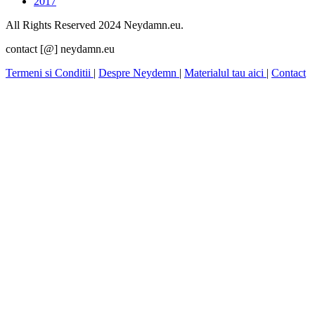
2017
All Rights Reserved 2024 Neydamn.eu.
contact [@] neydamn.eu
Termeni si Conditii
|
Despre Neydemn
|
Materialul tau aici
|
Contact