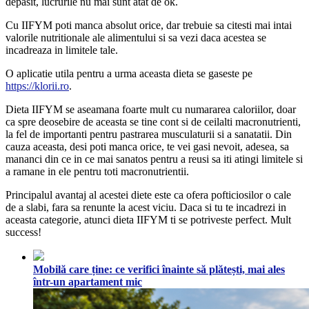
depasit, lucrurile nu mai sunt atat de ok.
Cu IIFYM poti manca absolut orice, dar trebuie sa citesti mai intai
valorile nutritionale ale alimentului si sa vezi daca acestea se
incadreaza in limitele tale.
O aplicatie utila pentru a urma aceasta dieta se gaseste pe
https://klorii.ro
.
Dieta IIFYM se aseamana foarte mult cu numararea caloriilor, doar
ca spre deosebire de aceasta se tine cont si de ceilalti macronutrienti,
la fel de importanti pentru pastrarea musculaturii si a sanatatii. Din
cauza aceasta, desi poti manca orice, te vei gasi nevoit, adesea, sa
mananci din ce in ce mai sanatos pentru a reusi sa iti atingi limitele si
a ramane in ele pentru toti macronutrientii.
Principalul avantaj al acestei diete este ca ofera pofticiosilor o cale
de a slabi, fara sa renunte la acest viciu. Daca si tu te incadrezi in
aceasta categorie, atunci dieta IIFYM ti se potriveste perfect. Mult
success!
Mobilă care ține: ce verifici înainte să plătești, mai ales
într-un apartament mic