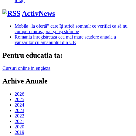
forați
ActivNews
Mobila „la ofertă” care îți strică somnul: ce verifici ca să nu
cumperi miros, praf și uși strâmbe
Romania inregistreaza cea mai mare scadere anuala a
vanzarilor cu amanuntul din UE
Pentru educatia ta:
Cursuri online in engleza
Arhive Anuale
2026
2025
2024
2023
2022
2021
2020
2019