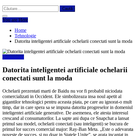
Caută
după:
You are Here
Home
Tehnologie
Datorita inteligentei artificiale ochelarii conectati sunt la moda
Tehnologie
Datorita inteligentei artificiale ochelarii
conectati sunt la moda
Ochelarii prezentati marti de Baidu nu vor fi probabil niciodata
comercializati in Occident. Ele simbolizeaza insa noul apetit al
gigantilor tehnologici pentru aceasta piata, pe care au ignorat-o mult
timp, dar in care spera sa se impuna datorita progreselor in domeniul
inteligentei artificiale generative. De asemenea, ele atesta interesul
crescand al consumatorilor. La sapte ani dupa ce Snapchat a lansat
primul sau model, ochelarii conectati (sau inteligenti) se bucura de
primul lor succes comercial major: Ray-Ban Meta. „Este o adevarata
poveste de succes, si nu doar in Statele Unite”, se arata incantat in