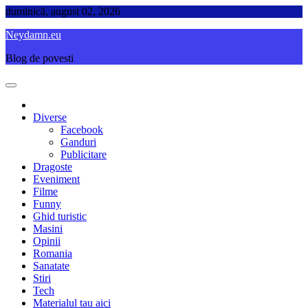
Skip
duminică, august 02, 2026
to
Neydamn.eu
content
Blog de povesti
Diverse
Facebook
Ganduri
Publicitare
Dragoste
Eveniment
Filme
Funny
Ghid turistic
Masini
Opinii
Romania
Sanatate
Stiri
Tech
Materialul tau aici