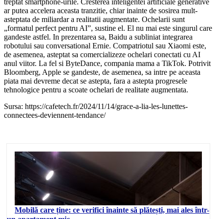
treptat smartphone-urile. Cresterea inteligentei artificiale generative
ar putea accelera aceasta tranzitie, chiar inainte de sosirea mult-
asteptata de miliardar a realitatii augmentate. Ochelarii sunt
„formatul perfect pentru AI”, sustine el. El nu mai este singurul care
gandeste astfel. In prezentarea sa, Baidu a subliniat integrarea
robotului sau conversational Ernie. Compatriotul sau Xiaomi este,
de asemenea, asteptat sa comercializeze ochelari conectati cu AI
anul viitor. La fel si ByteDance, compania mama a TikTok. Potrivit
Bloomberg, Apple se gandeste, de asemenea, sa intre pe aceasta
piata mai devreme decat se astepta, fara a astepta progresele
tehnologice pentru a scoate ochelari de realitate augmentata.
Sursa: https://cafetech.fr/2024/11/14/grace-a-lia-les-lunettes-
connectees-deviennent-tendance/
Mobilă care ține: ce verifici înainte să plătești, mai ales într-