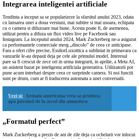
Integrarea inteligentei artificiale
Tendinta a inceput sa se popularizeze la sfarsitul anului 2023, odata
cu lansarea unei a doua versiuni, mai subtire si mai usoara, echipata
cu o camera si difuzoare mai bune. Acesta poate fi, de asemenea,
utilizat pentru a difuza un flux video live pe Facebook sau
Instagram. La inceputul anului 2024, Mark Zuckerberg ne-a asigurat
ca performantele comerciale merg „dincolo” de ceea ce anticipase.
Fara a oferi cifre precise, EssilorLuxottica a subliniat in primavara ca
vanzarile le-au depasit deja pe cele ale primului model. Interesul
pare sa fi crescut de zece ori in urma integrarii, in aprilie, a Meta AI,
un asistent bazat pe inteligenta artificiala generativa. Utilizatorii pot
pune acum intrebari despre ceea ce surprinde camera. Si noi functii
sunt pe drum, cum ar fi traducerea automata a unei conversatii.
Vezi si:
Armata americana vrea sa produca
apa pornind de la aerul din atmosfera
„Formatul perfect”
Mark Zuckerberg a prezis de ani de zile deja ca ochelarii vor inlocui