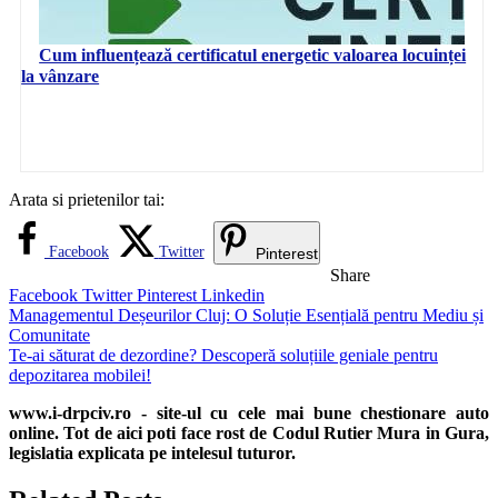
Cum influențează certificatul energetic valoarea locuinței
la vânzare
Arata si prietenilor tai:
Facebook
Twitter
Pinterest
Share
Facebook
Twitter
Pinterest
Linkedin
Navigare
Managementul Deșeurilor Cluj: O Soluție Esențială pentru Mediu și
Comunitate
în
Te-ai săturat de dezordine? Descoperă soluțiile geniale pentru
articole
depozitarea mobilei!
www.i-drpciv.ro - site-ul cu cele mai bune chestionare auto
online. Tot de aici poti face rost de Codul Rutier Mura in Gura,
legislatia explicata pe intelesul tuturor.