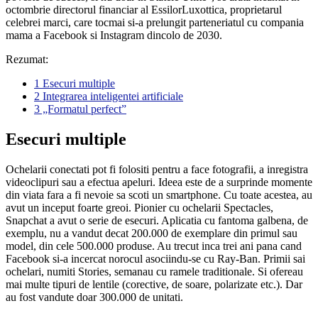
octombrie directorul financiar al EssilorLuxottica, proprietarul
celebrei marci, care tocmai si-a prelungit parteneriatul cu compania
mama a Facebook si Instagram dincolo de 2030.
Rezumat:
1
Esecuri multiple
2
Integrarea inteligentei artificiale
3
„Formatul perfect”
Esecuri multiple
Ochelarii conectati pot fi folositi pentru a face fotografii, a inregistra
videoclipuri sau a efectua apeluri. Ideea este de a surprinde momente
din viata fara a fi nevoie sa scoti un smartphone. Cu toate acestea, au
avut un inceput foarte greoi. Pionier cu ochelarii Spectacles,
Snapchat a avut o serie de esecuri. Aplicatia cu fantoma galbena, de
exemplu, nu a vandut decat 200.000 de exemplare din primul sau
model, din cele 500.000 produse. Au trecut inca trei ani pana cand
Facebook si-a incercat norocul asociindu-se cu Ray-Ban. Primii sai
ochelari, numiti Stories, semanau cu ramele traditionale. Si ofereau
mai multe tipuri de lentile (corective, de soare, polarizate etc.). Dar
au fost vandute doar 300.000 de unitati.