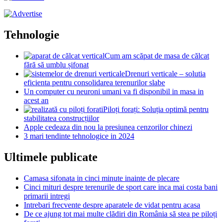
Tehnologie
Cum am scăpat de masa de călcat
fără să umblu șifonat
Drenuri verticale – solutia
eficienta pentru consolidarea terenurilor slabe
Un computer cu neuroni umani va fi disponibil in masa in
acest an
Piloți forați: Soluția optimă pentru
stabilitatea construcțiilor
Apple cedeaza din nou la presiunea cenzorilor chinezi
3 mari tendinte tehnologice in 2024
Ultimele publicate
Camasa sifonata in cinci minute inainte de plecare
Cinci mituri despre terenurile de sport care inca mai costa bani
primarii intregi
Intrebari frecvente despre aparatele de vidat pentru acasa
De ce ajung tot mai multe clădiri din România să stea pe piloți