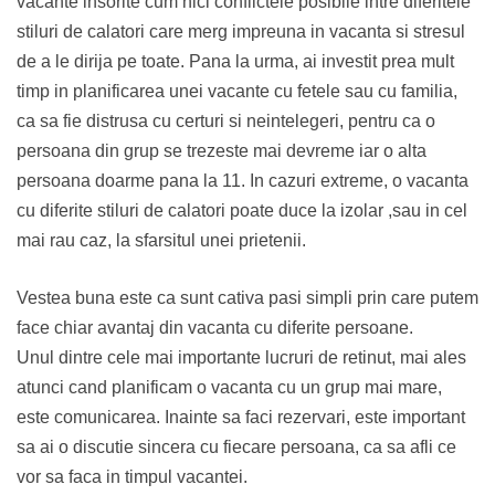
vacante insorite cum nici conflictele posibile intre diferitele
stiluri de calatori care merg impreuna in vacanta si stresul
de a le dirija pe toate. Pana la urma, ai investit prea mult
timp in planificarea unei vacante cu fetele sau cu familia,
ca sa fie distrusa cu certuri si neintelegeri, pentru ca o
persoana din grup se trezeste mai devreme iar o alta
persoana doarme pana la 11. In cazuri extreme, o vacanta
cu diferite stiluri de calatori poate duce la izolar ,sau in cel
mai rau caz, la sfarsitul unei prietenii.
Vestea buna este ca sunt cativa pasi simpli prin care putem
face chiar avantaj din vacanta cu diferite persoane.
Unul dintre cele mai importante lucruri de retinut, mai ales
atunci cand planificam o vacanta cu un grup mai mare,
este comunicarea. Inainte sa faci rezervari, este important
sa ai o discutie sincera cu fiecare persoana, ca sa afli ce
vor sa faca in timpul vacantei.