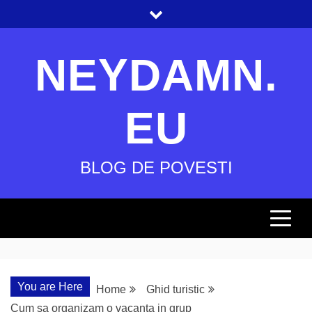
Skip
to
content
NEYDAMN.
EU
BLOG DE POVESTI
You are Here
Home
Ghid turistic
Cum sa organizam o vacanta in grup