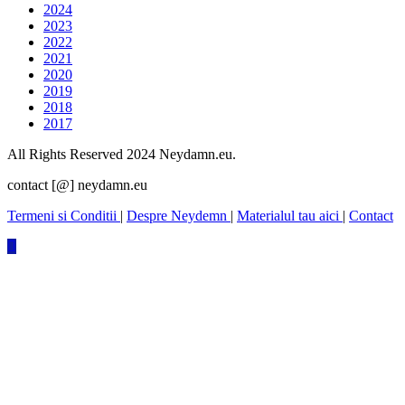
2024
2023
2022
2021
2020
2019
2018
2017
All Rights Reserved 2024 Neydamn.eu.
contact [@] neydamn.eu
Termeni si Conditii
|
Despre Neydemn
|
Materialul tau aici
|
Contact