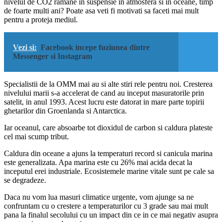
nivelul de CO2 ramane in suspensie in atmosfera si in oceane, timp
de foarte multi ani? Poate asa veti fi motivati sa faceti mai mult
pentru a proteja mediul.
Vezi si:
Facebook incepe fuziunea dintre
Messenger si Instagram
Specialistii de la OMM mai au si alte stiri rele pentru noi. Cresterea
nivelului marii s-a accelerat de cand au inceput masuratorile prin
satelit, in anul 1993. Acest lucru este datorat in mare parte topirii
ghetarilor din Groenlanda si Antarctica.
Iar oceanul, care absoarbe tot dioxidul de carbon si caldura plateste
cel mai scump tribut.
Caldura din oceane a ajuns la temperaturi record si canicula marina
este generalizata. Apa marina este cu 26% mai acida decat la
inceputul erei industriale. Ecosistemele marine vitale sunt pe cale sa
se degradeze.
Daca nu vom lua masuri climatice urgente, vom ajunge sa ne
confruntam cu o crestere a temperaturilor cu 3 grade sau mai mult
pana la finalul secolului cu un impact din ce in ce mai negativ asupra