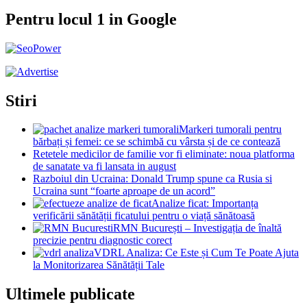
Pentru locul 1 in Google
Stiri
Markeri tumorali pentru
bărbați și femei: ce se schimbă cu vârsta și de ce contează
Retetele medicilor de familie vor fi eliminate: noua platforma
de sanatate va fi lansata in august
Razboiul din Ucraina: Donald Trump spune ca Rusia si
Ucraina sunt “foarte aproape de un acord”
Analize ficat: Importanța
verificării sănătății ficatului pentru o viață sănătoasă
RMN București – Investigația de înaltă
precizie pentru diagnostic corect
VDRL Analiza: Ce Este și Cum Te Poate Ajuta
la Monitorizarea Sănătății Tale
Ultimele publicate