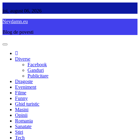
Skip
to
joi, august 06, 2026
content
Neydamn.eu
Blog de povesti
Diverse
Facebook
Ganduri
Publicitare
Dragoste
Eveniment
Filme
Funny
Ghid turistic
Masini
Opinii
Romania
Sanatate
Stiri
Tech