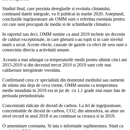
Studiul final, care prezinta dereglarile si evolutia climatului,
continand datele integrale, va fi publicat in martie 2020. Asteptand,
concluziile ingrijoratoare ale OMM sunt o referitna esentiala pentru
cei care sunt procupati de mediu si de schimbarile climatice.
In raportul sau deci, OMM sustine ca anul 2019 incheie un deceniu
de calduri exceptionale, in care ghetarii s-au topit si in care nivelul
marii a urcat. Aceste efecte, cauzate de gazele cu efect de sera sunt o
consecinta directa a activitatii umane.
Aceasta a mai adaugat ca temperaturile medii pentru ultimii cinci ani
2015-2019 si din deceniul trecut 2010 si 2019 sunt cele mai
calduroase inregistrate vreodata.
Confirmand ceea ce specialistii din domeniul mediului sau oamenii
de stiinta stiu deja de ceva vreme, OMM anunta ca temperatura
medie mondiala in 2019 era in jur de cu 1,1 grade mai mare fata de
perioada preindustriala.
Concentratii ridicate de dioxid de carbon. La fel de ingrijoratoare,
concentratiile de dioxid de carbon, CO2, din atmosfera, au atins un
nivel record in anul 2018 si au continuat sa creasca si in 2019.
O amenintare constanta. Si iata o informatie suplimentara. Stiati ca