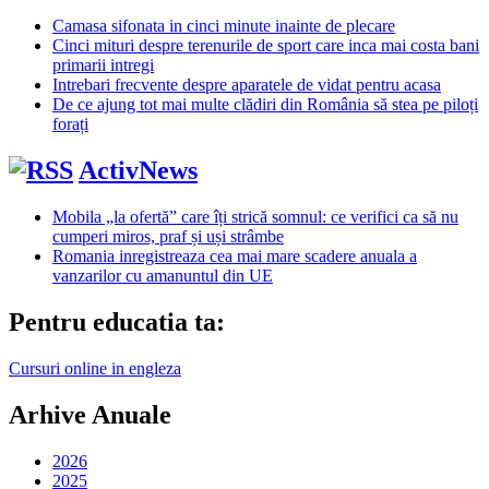
Camasa sifonata in cinci minute inainte de plecare
Cinci mituri despre terenurile de sport care inca mai costa bani
primarii intregi
Intrebari frecvente despre aparatele de vidat pentru acasa
De ce ajung tot mai multe clădiri din România să stea pe piloți
forați
ActivNews
Mobila „la ofertă” care îți strică somnul: ce verifici ca să nu
cumperi miros, praf și uși strâmbe
Romania inregistreaza cea mai mare scadere anuala a
vanzarilor cu amanuntul din UE
Pentru educatia ta:
Cursuri online in engleza
Arhive Anuale
2026
2025