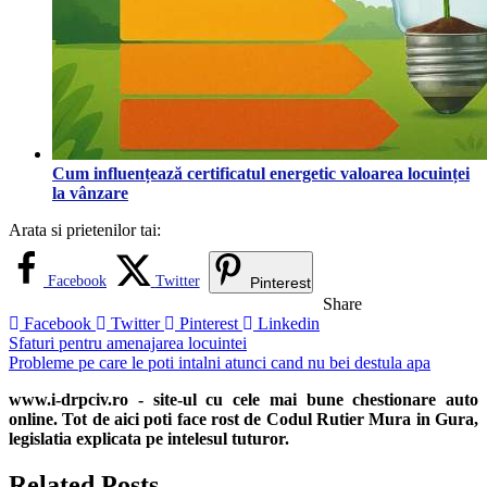
Cum influențează certificatul energetic valoarea locuinței
la vânzare
Arata si prietenilor tai:
Facebook
Twitter
Pinterest
Share
Facebook
Twitter
Pinterest
Linkedin
Navigare
Sfaturi pentru amenajarea locuintei
Probleme pe care le poti intalni atunci cand nu bei destula apa
în
www.i-drpciv.ro - site-ul cu cele mai bune chestionare auto
articole
online. Tot de aici poti face rost de Codul Rutier Mura in Gura,
legislatia explicata pe intelesul tuturor.
Related Posts