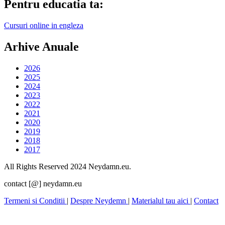
Pentru educatia ta:
Cursuri online in engleza
Arhive Anuale
2026
2025
2024
2023
2022
2021
2020
2019
2018
2017
All Rights Reserved 2024 Neydamn.eu.
contact [@] neydamn.eu
Termeni si Conditii
|
Despre Neydemn
|
Materialul tau aici
|
Contact