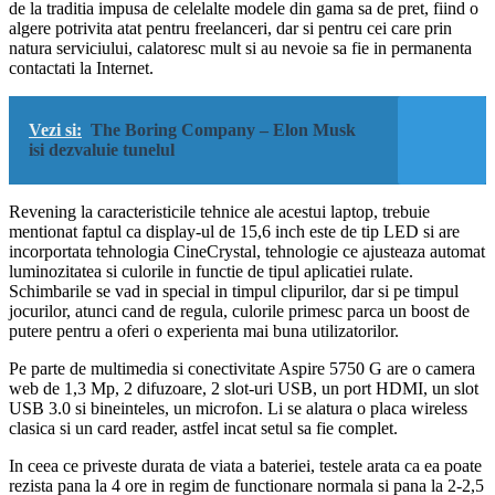
de la traditia impusa de celelalte modele din gama sa de pret, fiind o
algere potrivita atat pentru freelanceri, dar si pentru cei care prin
natura serviciului, calatoresc mult si au nevoie sa fie in permanenta
contactati la Internet.
Vezi si:
The Boring Company – Elon Musk
isi dezvaluie tunelul
Revening la caracteristicile tehnice ale acestui laptop, trebuie
mentionat faptul ca display-ul de 15,6 inch este de tip LED si are
incorportata tehnologia CineCrystal, tehnologie ce ajusteaza automat
luminozitatea si culorile in functie de tipul aplicatiei rulate.
Schimbarile se vad in special in timpul clipurilor, dar si pe timpul
jocurilor, atunci cand de regula, culorile primesc parca un boost de
putere pentru a oferi o experienta mai buna utilizatorilor.
Pe parte de multimedia si conectivitate Aspire 5750 G are o camera
web de 1,3 Mp, 2 difuzoare, 2 slot-uri USB, un port HDMI, un slot
USB 3.0 si bineinteles, un microfon. Li se alatura o placa wireless
clasica si un card reader, astfel incat setul sa fie complet.
In ceea ce priveste durata de viata a bateriei, testele arata ca ea poate
rezista pana la 4 ore in regim de functionare normala si pana la 2-2,5