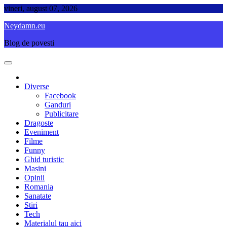
Skip
vineri, august 07, 2026
to
Neydamn.eu
content
Blog de povesti
Diverse
Facebook
Ganduri
Publicitare
Dragoste
Eveniment
Filme
Funny
Ghid turistic
Masini
Opinii
Romania
Sanatate
Stiri
Tech
Materialul tau aici