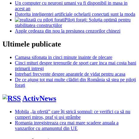
Un computer cu neuroni umani va fi disponibil in masa in
acest an
Datorita inteligentei artificiale ochelarii conectati sunt la moda
Piloți forați: Soluția optimă pentru
stabilitatea construcțiilor
Apple cedeaza din nou la presiunea cenzorilor chinezi
Ultimele publicate
Camasa sifonata in cinci minute inainte de plecare
Cinci mituri despre terenurile de sport care inca mai costa bani
primarii intregi
Intrebari frecvente despre aparatele de vidat pentru acasa
De ce ajung tot mai multe clădiri din România să stea pe piloți
forați
ActivNews
Mobila „la ofertă” care îți strică somnul: ce verifici ca să nu
cumperi miros, praf și uși strâmbe
Romania inregistreaza cea mai mare scadere anuala a
vanzarilor cu amanuntul din UE