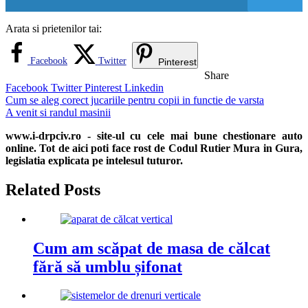
Arata si prietenilor tai:
Facebook
Twitter
Pinterest
Share
Facebook
Twitter
Pinterest
Linkedin
Navigare
Cum se aleg corect jucariile pentru copii in functie de varsta
A venit si randul masinii
în
www.i-drpciv.ro - site-ul cu cele mai bune chestionare auto
articole
online. Tot de aici poti face rost de Codul Rutier Mura in Gura,
legislatia explicata pe intelesul tuturor.
Related Posts
Cum am scăpat de masa de călcat
fără să umblu șifonat