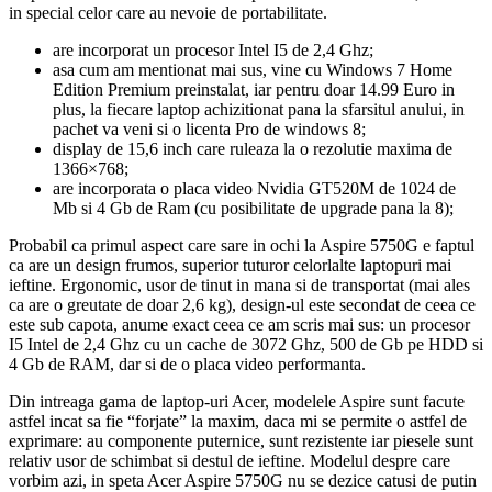
in special celor care au nevoie de portabilitate.
are incorporat un procesor Intel I5 de 2,4 Ghz;
asa cum am mentionat mai sus, vine cu Windows 7 Home
Edition Premium preinstalat, iar pentru doar 14.99 Euro in
plus, la fiecare laptop achizitionat pana la sfarsitul anului, in
pachet va veni si o licenta Pro de windows 8;
display de 15,6 inch care ruleaza la o rezolutie maxima de
1366×768;
are incorporata o placa video Nvidia GT520M de 1024 de
Mb si 4 Gb de Ram (cu posibilitate de upgrade pana la 8);
Probabil ca primul aspect care sare in ochi la Aspire 5750G e faptul
ca are un design frumos, superior tuturor celorlalte laptopuri mai
ieftine. Ergonomic, usor de tinut in mana si de transportat (mai ales
ca are o greutate de doar 2,6 kg), design-ul este secondat de ceea ce
este sub capota, anume exact ceea ce am scris mai sus: un procesor
I5 Intel de 2,4 Ghz cu un cache de 3072 Ghz, 500 de Gb pe HDD si
4 Gb de RAM, dar si de o placa video performanta.
Din intreaga gama de laptop-uri Acer, modelele Aspire sunt facute
astfel incat sa fie “forjate” la maxim, daca mi se permite o astfel de
exprimare: au componente puternice, sunt rezistente iar piesele sunt
relativ usor de schimbat si destul de ieftine. Modelul despre care
vorbim azi, in speta Acer Aspire 5750G nu se dezice catusi de putin