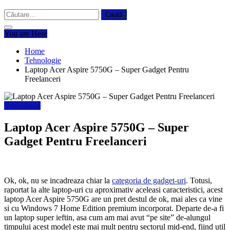
Caută
după:
You are Here
Home
Tehnologie
Laptop Acer Aspire 5750G – Super Gadget Pentru
Freelanceri
Tehnologie
Laptop Acer Aspire 5750G – Super
Gadget Pentru Freelanceri
Ok, ok, nu se incadreaza chiar la
categoria de gadget-uri
. Totusi,
raportat la alte laptop-uri cu aproximativ aceleasi caracteristici, acest
laptop Acer Aspire 5750G are un pret destul de ok, mai ales ca vine
si cu Windows 7 Home Edition premium incorporat. Departe de-a fi
un laptop super ieftin, asa cum am mai avut “pe site” de-alungul
timpului acest model este mai mult pentru sectorul mid-end, fiind util