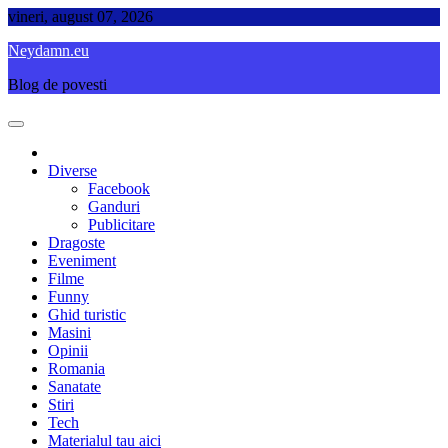
Skip
vineri, august 07, 2026
to
Neydamn.eu
content
Blog de povesti
Diverse
Facebook
Ganduri
Publicitare
Dragoste
Eveniment
Filme
Funny
Ghid turistic
Masini
Opinii
Romania
Sanatate
Stiri
Tech
Materialul tau aici