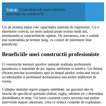
Vezi si:
Cum alegi cele mai rezistente
materiale de constructii
Un alt avantaj major este capacitatea naturala de regenerare. Cu o
intretinere corecta, un teren natural poate rezista multi ani,
mentinandu-si caracteristicile optime. De asemenea, este o solutie
mai sustenabila pe termen lung, cu costuri de intretinere bine
planificate.
Beneficiile unei constructii profesioniste
O constructie terenuri sportive naturale realizata profesionist
garanteaza o suprafata de joc sigura, uniforma si estetica. Un drenaj
eficient previne acumularea apei in timpul ploilor, reducand riscul
accidentarilor si permitand desfasurarea meciurilor indiferent de
vreme.
Calitatea stratului suport asigura stabilitate, iar gazonul ales in
functie de specificul sportului (fotbal, rugby, atletism etc.) determina
durabilitatea in timp. Un teren construit corect necesita mai putine
interventii majore ulterioare, ceea ce reduce costurile de exploatare.