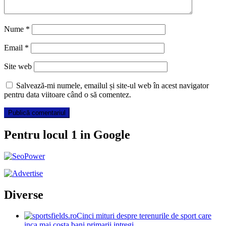
Nume
*
Email
*
Site web
Salvează-mi numele, emailul și site-ul web în acest navigator
pentru data viitoare când o să comentez.
Pentru locul 1 in Google
Diverse
Cinci mituri despre terenurile de sport care
inca mai costa bani primarii intregi