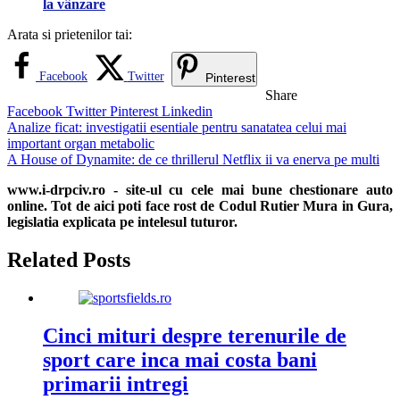
la vânzare
Arata si prietenilor tai:
Facebook
Twitter
Pinterest
Share
Facebook
Twitter
Pinterest
Linkedin
Navigare
Analize ficat: investigatii esentiale pentru sanatatea celui mai
important organ metabolic
în
A House of Dynamite: de ce thrillerul Netflix ii va enerva pe multi
articole
www.i-drpciv.ro - site-ul cu cele mai bune chestionare auto
online. Tot de aici poti face rost de Codul Rutier Mura in Gura,
legislatia explicata pe intelesul tuturor.
Related Posts
Cinci mituri despre terenurile de
sport care inca mai costa bani
primarii intregi