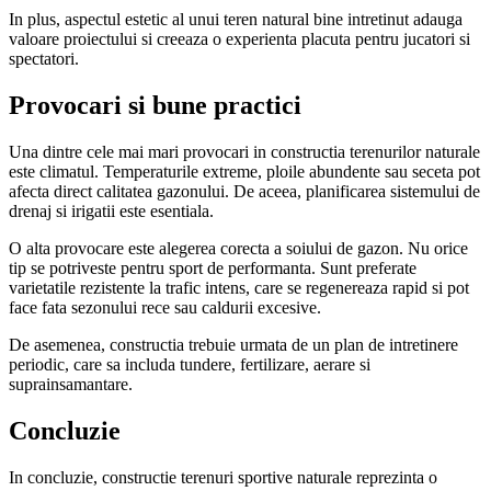
In plus, aspectul estetic al unui teren natural bine intretinut adauga
valoare proiectului si creeaza o experienta placuta pentru jucatori si
spectatori.
Provocari si bune practici
Una dintre cele mai mari provocari in constructia terenurilor naturale
este climatul. Temperaturile extreme, ploile abundente sau seceta pot
afecta direct calitatea gazonului. De aceea, planificarea sistemului de
drenaj si irigatii este esentiala.
O alta provocare este alegerea corecta a soiului de gazon. Nu orice
tip se potriveste pentru sport de performanta. Sunt preferate
varietatile rezistente la trafic intens, care se regenereaza rapid si pot
face fata sezonului rece sau caldurii excesive.
De asemenea, constructia trebuie urmata de un plan de intretinere
periodic, care sa includa tundere, fertilizare, aerare si
suprainsamantare.
Concluzie
In concluzie, constructie terenuri sportive naturale reprezinta o