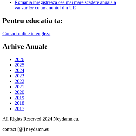
Romania inregistreaza cea mai mare scadere anuala a
vanzarilor cu amanuntul din UE
Pentru educatia ta:
Cursuri online in engleza
Arhive Anuale
2026
2025
2024
2023
2022
2021
2020
2019
2018
2017
All Rights Reserved 2024 Neydamn.eu.
contact [@] neydamn.eu