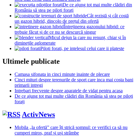
De ce ajung tot mai multe clădiri din
România să stea pe piloți forați
Cât rezistă și cât costă
un gazon hibrid, dincolo de prețul din ofertă
Întreținerea gazonului hibrid: ce
trebuie făcut și de ce nu se descurcă singur
Micul dejun la care nu renunț, chiar și în
diminețile aglomerate
Piloti forati, pe intelesul celui care ii plateste
Ultimele publicate
Camasa sifonata in cinci minute inainte de plecare
Cinci mituri despre terenurile de sport care inca mai costa bani
primarii intregi
Intrebari frecvente despre aparatele de vidat pentru acasa
De ce ajung tot mai multe clădiri din România să stea pe piloți
forați
ActivNews
Mobila „la ofertă” care îți strică somnul: ce verifici ca să nu
cumperi miros, praf și uși strâmbe