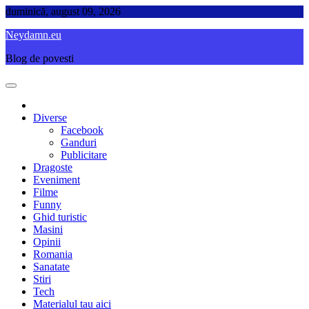
Skip
duminică, august 09, 2026
to
Neydamn.eu
content
Blog de povesti
Diverse
Facebook
Ganduri
Publicitare
Dragoste
Eveniment
Filme
Funny
Ghid turistic
Masini
Opinii
Romania
Sanatate
Stiri
Tech
Materialul tau aici