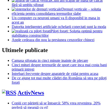
Cum am scăpat de masa de călcat
fără să umblu șifonat
Drenuri verticale – solutia
eficienta pentru consolidarea terenurilor slabe
Un computer cu neuroni umani va fi disponibil in masa in
acest an
Datorita inteligentei artificiale ochelarii conectati sunt la moda
Piloți forați: Soluția optimă pentru
stabilitatea construcțiilor
Apple cedeaza din nou la presiunea cenzorilor chinezi
Ultimele publicate
Camasa sifonata in cinci minute inainte de plecare
Cinci mituri despre terenurile de sport care inca mai costa bani
primarii intregi
Intrebari frecvente despre aparatele de vidat pentru acasa
De ce ajung tot mai multe clădiri din România să stea pe piloți
forați
ActivNews
Copiii cer părinții să se întoarcă: 58% vrea revenirea, 20%
preferă să meargă cu ei!