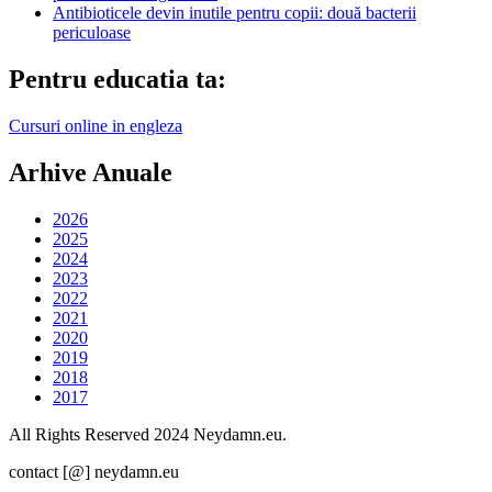
Antibioticele devin inutile pentru copii: două bacterii
periculoase
Pentru educatia ta:
Cursuri online in engleza
Arhive Anuale
2026
2025
2024
2023
2022
2021
2020
2019
2018
2017
All Rights Reserved 2024 Neydamn.eu.
contact [@] neydamn.eu