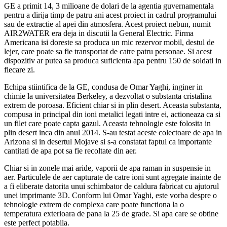
GE a primit 14, 3 milioane de dolari de la agentia guvernamentala
pentru a dirija timp de patru ani acest proiect in cadrul programului
sau de extractie al apei din atmosfera. Acest proiect nebun, numit
AIR2WATER era deja in discutii la General Electric. Firma
Americana isi doreste sa produca un mic rezervor mobil, destul de
lejer, care poate sa fie transportat de catre patru personae. Si acest
dispozitiv ar putea sa produca suficienta apa pentru 150 de soldati in
fiecare zi.
Echipa stiintifica de la GE, condusa de Omar Yaghi, inginer in
chimie la universitatea Berkeley, a dezvoltat o substanta cristalina
extrem de poroasa. Eficient chiar si in plin desert. Aceasta substanta,
compusa in principal din ioni metalici legati intre ei, actioneaza ca si
un filet care poate capta gazul. Aceasta tehnologie este folosita in
plin desert inca din anul 2014. S-au testat aceste colectoare de apa in
Arizona si in desertul Mojave si s-a constatat faptul ca importante
cantitati de apa pot sa fie recoltate din aer.
Chiar si in zonele mai aride, vaporii de apa raman in suspensie in
aer. Particulele de aer capturate de catre ioni sunt agregate inainte de
a fi eliberate datorita unui schimbator de caldura fabricat cu ajutorul
unei imprimante 3D. Conform lui Omar Yaghi, este vorba despre o
tehnologie extrem de complexa care poate functiona la o
temperatura exterioara de pana la 25 de grade. Si apa care se obtine
este perfect potabila.