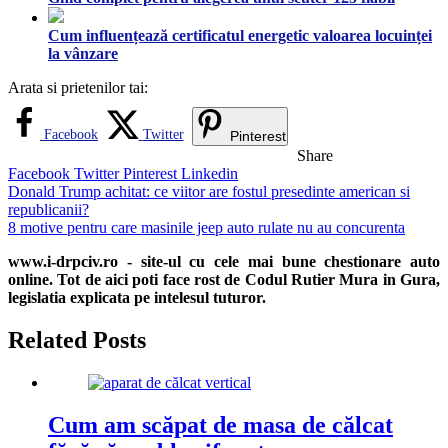
Cum influențează certificatul energetic valoarea locuinței
la vânzare
Arata si prietenilor tai:
Facebook
Twitter
Pinterest
Share
Facebook
Twitter
Pinterest
Linkedin
Navigare
Donald Trump achitat: ce viitor are fostul presedinte american si
republicanii?
în
8 motive pentru care masinile jeep auto rulate nu au concurenta
articole
www.i-drpciv.ro - site-ul cu cele mai bune chestionare auto
online. Tot de aici poti face rost de Codul Rutier Mura in Gura,
legislatia explicata pe intelesul tuturor.
Related Posts
Cum am scăpat de masa de călcat