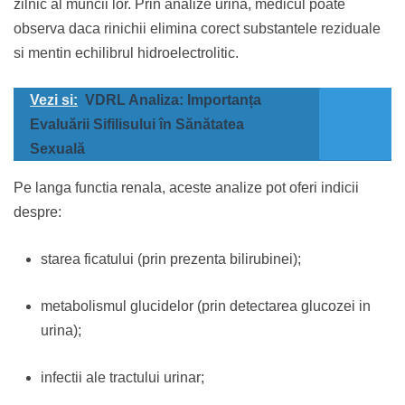
zilnic al muncii lor. Prin analize urina, medicul poate
observa daca rinichii elimina corect substantele reziduale
si mentin echilibrul hidroelectrolitic.
Vezi si:
VDRL Analiza: Importanța
Evaluării Sifilisului în Sănătatea
Sexuală
Pe langa functia renala, aceste analize pot oferi indicii
despre:
starea ficatului (prin prezenta bilirubinei);
metabolismul glucidelor (prin detectarea glucozei in
urina);
infectii ale tractului urinar;