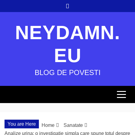
Skip
to
content
NEYDAMN.
EU
BLOG DE POVESTI
You are Here
Home
Sanatate
Analize urina: o investigatie simpla care spune totul despre