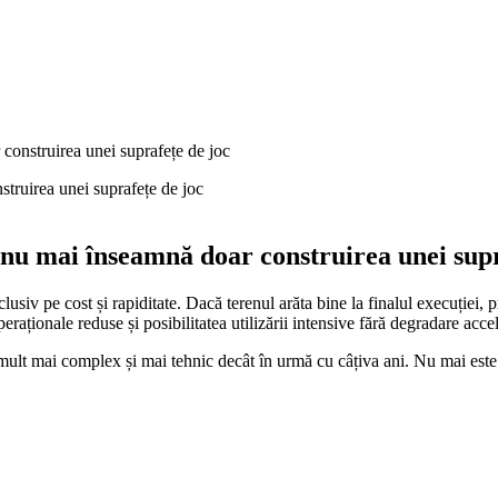
construirea unei suprafețe de joc
nu mai înseamnă doar construirea unei supr
usiv pe cost și rapiditate. Dacă terenul arăta bine la finalul execuției, p
peraționale reduse și posibilitatea utilizării intensive fără degradare accel
ult mai complex și mai tehnic decât în urmă cu câțiva ani. Nu mai este s