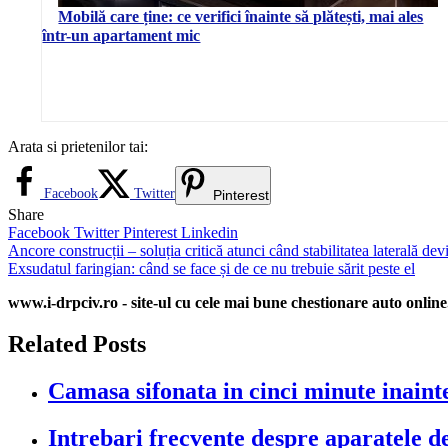
Mobilă care ține: ce verifici înainte să plătești, mai ales
într-un apartament mic
Arata si prietenilor tai:
Facebook
Twitter
Pinterest
Share
Facebook
Twitter
Pinterest
Linkedin
Navigare
Ancore construcții – soluția critică atunci când stabilitatea laterală dev
Exsudatul faringian: când se face și de ce nu trebuie sărit peste el
în
www.i-drpciv.ro - site-ul cu cele mai bune chestionare auto online.
articole
Related Posts
Camasa sifonata in cinci minute inaint
Intrebari frecvente despre aparatele d