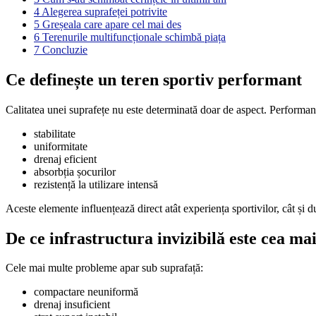
4
Alegerea suprafeței potrivite
5
Greșeala care apare cel mai des
6
Terenurile multifuncționale schimbă piața
7
Concluzie
Ce definește un teren sportiv performant
Calitatea unei suprafețe nu este determinată doar de aspect. Performanț
stabilitate
uniformitate
drenaj eficient
absorbția șocurilor
rezistență la utilizare intensă
Aceste elemente influențează direct atât experiența sportivilor, cât și du
De ce infrastructura invizibilă este cea m
Cele mai multe probleme apar sub suprafață:
compactare neuniformă
drenaj insuficient