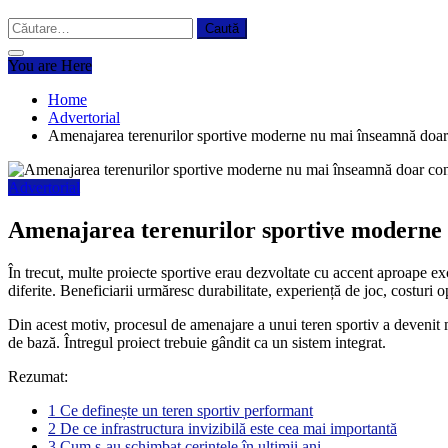
Caută
după:
You are Here
Home
Advertorial
Amenajarea terenurilor sportive moderne nu mai înseamnă doar 
Advertorial
Amenajarea terenurilor sportive moderne 
În trecut, multe proiecte sportive erau dezvoltate cu accent aproape excl
diferite. Beneficiarii urmăresc durabilitate, experiență de joc, costuri o
Din acest motiv, procesul de amenajare a unui teren sportiv a devenit m
de bază. Întregul proiect trebuie gândit ca un sistem integrat.
Rezumat:
1
Ce definește un teren sportiv performant
2
De ce infrastructura invizibilă este cea mai importantă
3
Cum s-au schimbat cerințele în ultimii ani