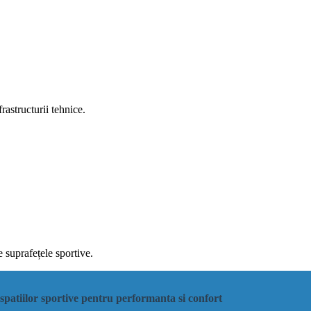
astructurii tehnice.
 suprafețele sportive.
spatiilor sportive pentru performanta si confort