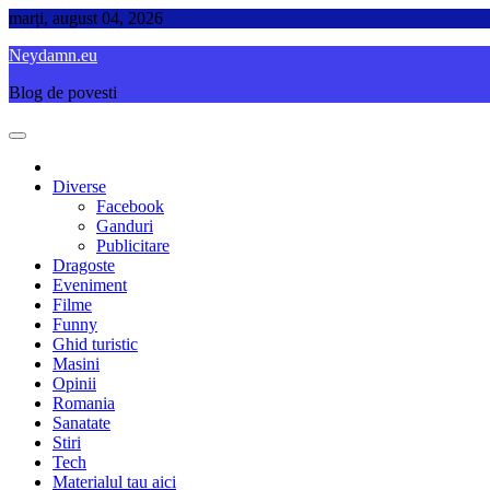
Skip
marți, august 04, 2026
to
Neydamn.eu
content
Blog de povesti
Diverse
Facebook
Ganduri
Publicitare
Dragoste
Eveniment
Filme
Funny
Ghid turistic
Masini
Opinii
Romania
Sanatate
Stiri
Tech
Materialul tau aici