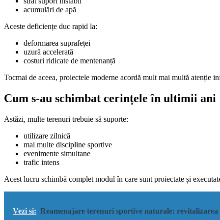
strat suport instabil
acumulări de apă
Aceste deficiențe duc rapid la:
deformarea suprafeței
uzură accelerată
costuri ridicate de mentenanță
Tocmai de aceea, proiectele moderne acordă mult mai multă atenție infr
Cum s-au schimbat cerințele în ultimii ani
Astăzi, multe terenuri trebuie să suporte:
utilizare zilnică
mai multe discipline sportive
evenimente simultane
trafic intens
Acest lucru schimbă complet modul în care sunt proiectate și executate
Vezi si:
Reamenajare terenuri sportive naturale: revitalizarea 