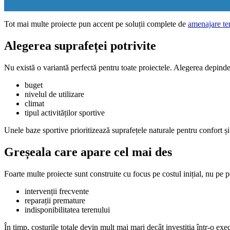
Tot mai multe proiecte pun accent pe soluții complete de
amenajare ter
Alegerea suprafeței potrivite
Nu există o variantă perfectă pentru toate proiectele. Alegerea depinde
buget
nivelul de utilizare
climat
tipul activităților sportive
Unele baze sportive prioritizează suprafețele naturale pentru confort și 
Greșeala care apare cel mai des
Foarte multe proiecte sunt construite cu focus pe costul inițial, nu 
intervenții frecvente
reparații premature
indisponibilitatea terenului
În timp, costurile totale devin mult mai mari decât investiția într-o exe