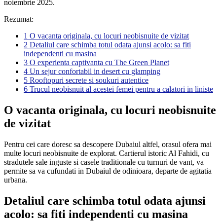
noiembrie 2025.
Rezumat:
1
O vacanta originala, cu locuri neobisnuite de vizitat
2
Detaliul care schimba totul odata ajunsi acolo: sa fiti
independenti cu masina
3
O experienta captivanta cu The Green Planet
4
Un sejur confortabil in desert cu glamping
5
Rooftopuri secrete si soukuri autentice
6
Trucul neobisnuit al acestei femei pentru a calatori in liniste
O vacanta originala, cu locuri neobisnuite
de vizitat
Pentru cei care doresc sa descopere Dubaiul altfel, orasul ofera mai
multe locuri neobisnuite de explorat. Cartierul istoric Al Fahidi, cu
stradutele sale inguste si casele traditionale cu turnuri de vant, va
permite sa va cufundati in Dubaiul de odinioara, departe de agitatia
urbana.
Detaliul care schimba totul odata ajunsi
acolo: sa fiti independenti cu masina