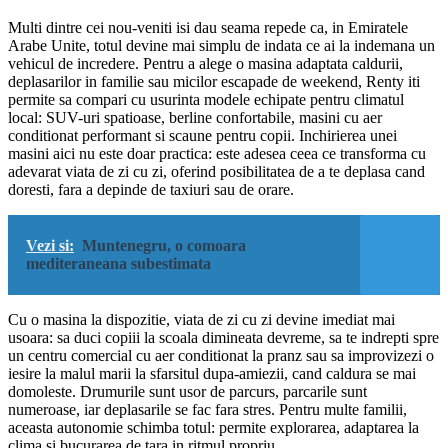
Multi dintre cei nou-veniti isi dau seama repede ca, in Emiratele
Arabe Unite, totul devine mai simplu de indata ce ai la indemana un
vehicul de incredere. Pentru a alege o masina adaptata caldurii,
deplasarilor in familie sau micilor escapade de weekend, Renty iti
permite sa compari cu usurinta modele echipate pentru climatul
local: SUV-uri spatioase, berline confortabile, masini cu aer
conditionat performant si scaune pentru copii. Inchirierea unei
masini aici nu este doar practica: este adesea ceea ce transforma cu
adevarat viata de zi cu zi, oferind posibilitatea de a te deplasa cand
doresti, fara a depinde de taxiuri sau de orare.
Vezi si:
Muntenegru, o comoara
mediteraneana subestimata
Cu o masina la dispozitie, viata de zi cu zi devine imediat mai
usoara: sa duci copiii la scoala dimineata devreme, sa te indrepti spre
un centru comercial cu aer conditionat la pranz sau sa improvizezi o
iesire la malul marii la sfarsitul dupa-amiezii, cand caldura se mai
domoleste. Drumurile sunt usor de parcurs, parcarile sunt
numeroase, iar deplasarile se fac fara stres. Pentru multe familii,
aceasta autonomie schimba totul: permite explorarea, adaptarea la
clima si bucurarea de tara in ritmul propriu.