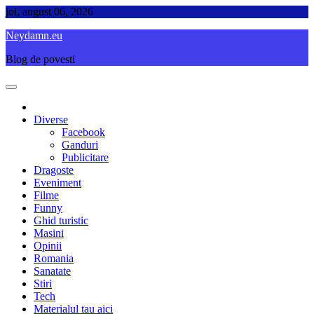
Skip
joi, august 06, 2026
to
Neydamn.eu
content
Blog de povesti
Diverse
Facebook
Ganduri
Publicitare
Dragoste
Eveniment
Filme
Funny
Ghid turistic
Masini
Opinii
Romania
Sanatate
Stiri
Tech
Materialul tau aici