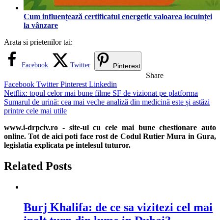
Cum influențează certificatul energetic valoarea locuinței
la vânzare
Arata si prietenilor tai:
Facebook
Twitter
Pinterest
Share
Facebook
Twitter
Pinterest
Linkedin
Navigare
Netflix: topul celor mai bune filme SF de vizionat pe platforma
Sumarul de urină: cea mai veche analiză din medicină este și astăzi
în
printre cele mai utile
articole
www.i-drpciv.ro - site-ul cu cele mai bune chestionare auto
online. Tot de aici poti face rost de Codul Rutier Mura in Gura,
legislatia explicata pe intelesul tuturor.
Related Posts
Burj Khalifa: de ce sa vizitezi cel mai