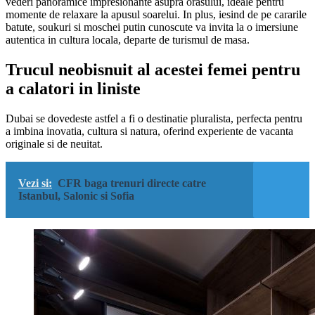
vederi panoramice impresionante asupra orasului, ideale pentru
momente de relaxare la apusul soarelui. In plus, iesind de pe cararile
batute, soukuri si moschei putin cunoscute va invita la o imersiune
autentica in cultura locala, departe de turismul de masa.
Trucul neobisnuit al acestei femei pentru
a calatori in liniste
Dubai se dovedeste astfel a fi o destinatie pluralista, perfecta pentru
a imbina inovatia, cultura si natura, oferind experiente de vacanta
originale si de neuitat.
Vezi si:
CFR baga trenuri directe catre
Istanbul, Salonic si Sofia