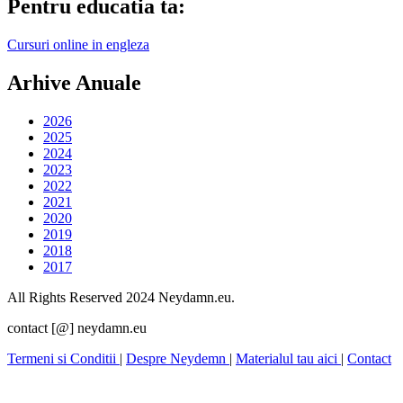
Pentru educatia ta:
Cursuri online in engleza
Arhive Anuale
2026
2025
2024
2023
2022
2021
2020
2019
2018
2017
All Rights Reserved 2024 Neydamn.eu.
contact [@] neydamn.eu
Termeni si Conditii
|
Despre Neydemn
|
Materialul tau aici
|
Contact