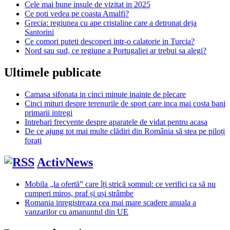
Cele mai bune insule de vizitat in 2025
Ce poti vedea pe coasta Amalfi?
Grecia: regiunea cu ape cristaline care a detronat deja
Santorini
Ce comori puteti descoperi intr-o calatorie in Turcia?
Nord sau sud, ce regiune a Portugaliei ar trebui sa alegi?
Ultimele publicate
Camasa sifonata in cinci minute inainte de plecare
Cinci mituri despre terenurile de sport care inca mai costa bani
primarii intregi
Intrebari frecvente despre aparatele de vidat pentru acasa
De ce ajung tot mai multe clădiri din România să stea pe piloți
forați
ActivNews
Mobila „la ofertă” care îți strică somnul: ce verifici ca să nu
cumperi miros, praf și uși strâmbe
Romania inregistreaza cea mai mare scadere anuala a
vanzarilor cu amanuntul din UE