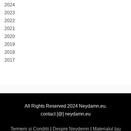
2024
2023
2022
2021
2020
2019
2018
2017
All Rights Reserved 2024 Neydamn.eu.
contact [@] neydamn.eu
Termeni si Conditii
|
Despre Neydemn
|
Materialul tau